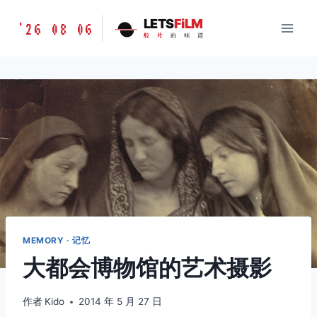
跳
胶
LETS
FiLM
'26 08 06
到
胶
片
的
味
道
片
内
的
容
味
道
LETSFILM
MEMORY · 记忆
大都会博物馆的艺术摄影
作者
Kido
2014 年 5 月 27 日