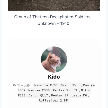
Group of Thirteen Decapitated Soldiers –
Unknown – 1910.
Kido
📸 常用设备：
Minolta X700，Nikon 35Ti，Mamiya
RB67，Mamiya C330，Pentax Six TL，Nikon
F100，Canon QL17，Pentax SP，Leica M6，
Rolleiflex 2.8F