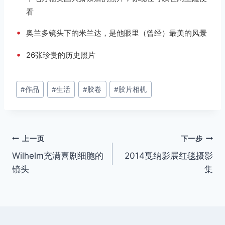
看
•
奥兰多镜头下的米兰达，是他眼里（曾经）最美的风景
•
26张珍贵的历史照片
文
#
作品
#
生活
#
胶卷
#
胶片相机
章
标
签：
文
上一页
下一步
Wilhelm充满喜剧细胞的
2014戛纳影展红毯摄影
章
镜头
集
导
航