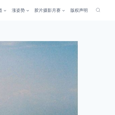
道
涨姿势
胶片摄影月赛
版权声明