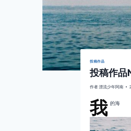
投稿作品
投稿作品N
作者
漂流少年阿南
我
的海