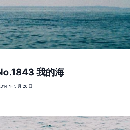
o.1843 我的海
2014 年 5 月 28 日