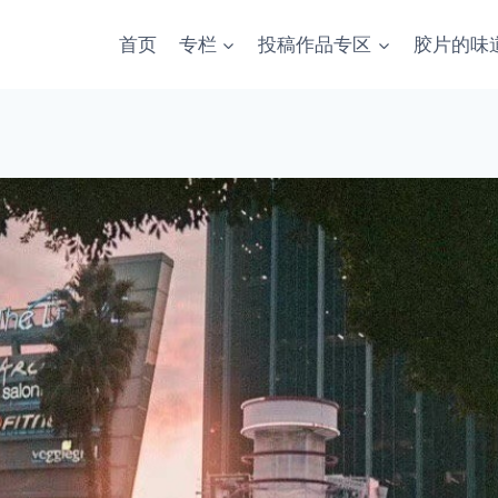
首页
专栏
投稿作品专区
胶片的味