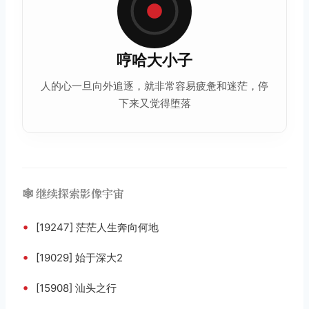
哼哈大小子
人的心一旦向外追逐，就非常容易疲惫和迷茫，停
下来又觉得堕落
🕸️ 继续探索影像宇宙
•
[19247] 茫茫人生奔向何地
•
[19029] 始于深大2
•
[15908] 汕头之行