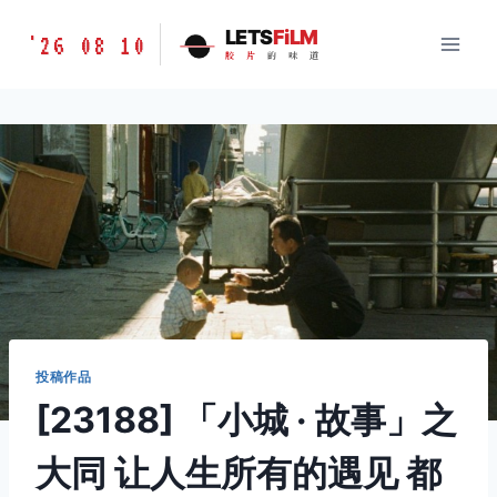
跳
胶
LETS
FiLM
'26 08 10
到
胶
片
的
味
道
片
内
的
容
味
道
LETSFILM
投稿作品
[23188] 「小城 · 故事」之
大同 让人生所有的遇见 都