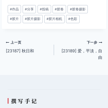
文
#
作品
#
分享
#
投稿
#
胶卷
#
胶卷摄影
章
#
胶片
#
胶片摄影
#
胶片相机
#
色彩
标
签：
文
上一页
下一步
[23187] 秋日和
[23189] 爱，平淡，自
章
由
导
航
撰 写 手 记