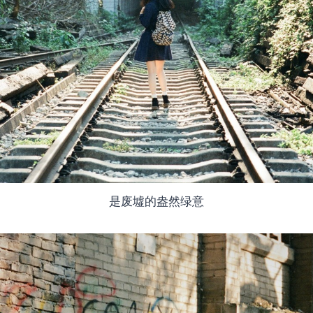
是废墟的盎然绿意