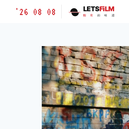
跳
胶
LETS
FiLM
'26 08 08
到
片
胶
片
的
味
道
内
的
容
味
道
LETSFILM