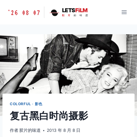
跳
胶
LETS
FiLM
'26 08 07
到
胶
片
的
味
道
片
内
的
容
味
道
LETSFILM
COLORFUL · 影色
复古黑白时尚摄影
作者
胶片的味道
2013 年 8 月 8 日