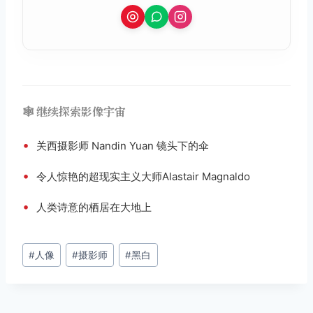
🕸️ 继续探索影像宇宙
•
关西摄影师 Nandin Yuan 镜头下的伞
•
令人惊艳的超现实主义大师Alastair Magnaldo
•
人类诗意的栖居在大地上
文
#
人像
#
摄影师
#
黑白
章
标
签：