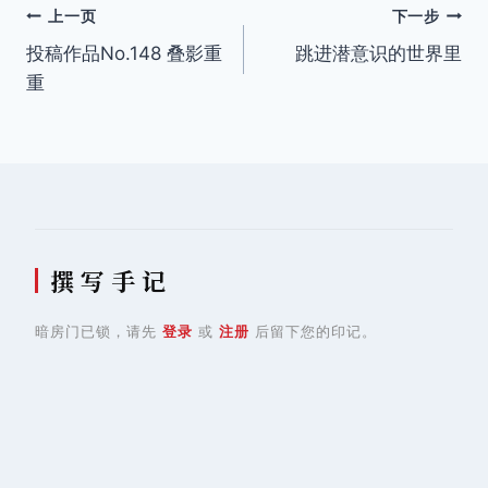
文
上一页
下一步
投稿作品No.148 叠影重
跳进潜意识的世界里
章
重
导
航
撰 写 手 记
暗房门已锁，请先
登录
或
注册
后留下您的印记。