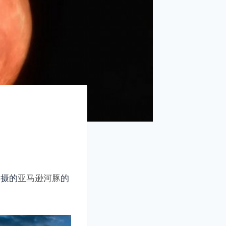
拍摄的
亚马逊河豚
的