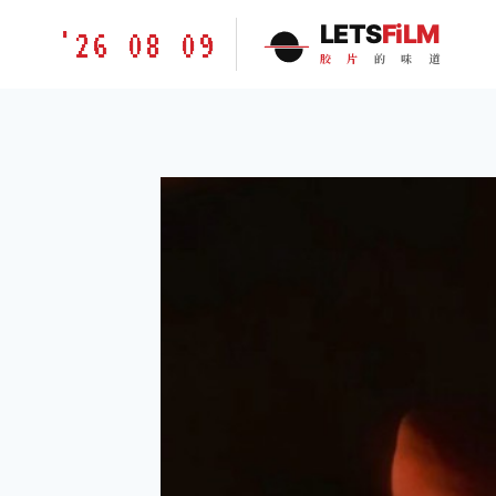
跳
胶
LETS
FiLM
'26 08 09
到
片
胶
片
的
味
道
内
的
容
味
道
LETSFILM