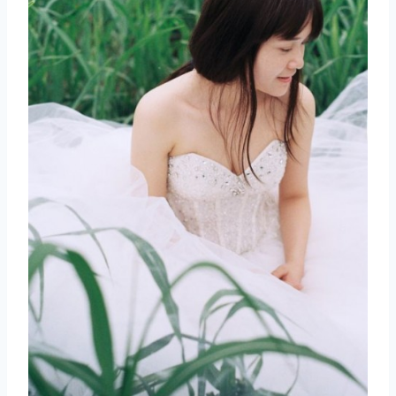
取消
搜索