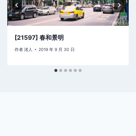
[21597] 春和景明
作者
渚人
2019 年 9 月 30 日