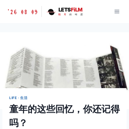
跳
胶
LETS
FiLM
'26 08 09
到
胶
片
的
味
道
片
内
的
容
味
道
LETSFILM
LIFE · 生活
童年的这些回忆，你还记得
吗？