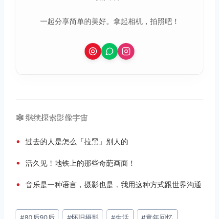
一起分享简单的美好。拿起相机，拍照吧！
🕸️ 继续探索影像宇宙
•
过去的人是怎么「拉黑」别人的
•
活久见！地铁上的那些奇葩画面！
•
音乐是一种语言，摄影也是，我用这种方式跟世界沟通
文
#
80后90后
#
怀旧摄影
#
生活
#
童年回忆