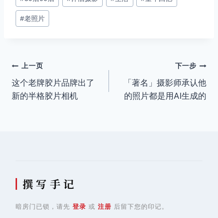
章
#
老照片
标
签：
文
上一页
下一步
这个老牌胶片品牌出了
「著名」摄影师承认他
章
新的半格胶片相机
的照片都是用AI生成的
导
航
撰 写 手 记
暗房门已锁，请先
登录
或
注册
后留下您的印记。