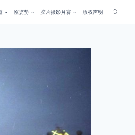
道
涨姿势
胶片摄影月赛
版权声明