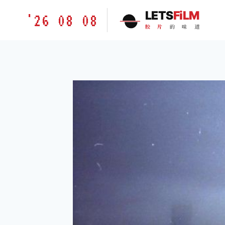
跳
胶
LETS
FiLM
'26 08 08
到
片
胶
片
的
味
道
内
的
容
味
道
LETSFILM