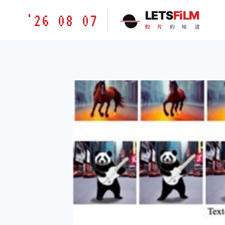
跳
胶
LETS
FiLM
'26 08 07
到
片
胶
片
的
味
道
内
的
容
味
道
LETSFILM