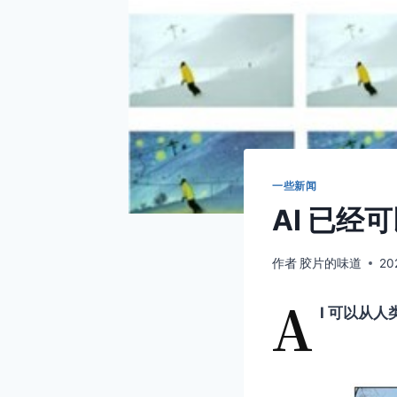
一些新闻
AI 已
作者
胶片的味道
20
A
I 可以从