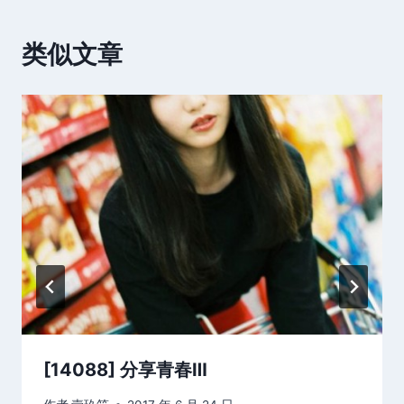
类似文章
[14088] 分享青春Ⅲ