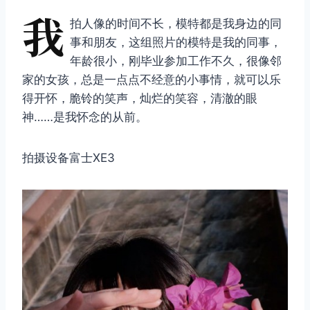
我
拍人像的时间不长，模特都是我身边的同
事和朋友，这组照片的模特是我的同事，
年龄很小，刚毕业参加工作不久，很像邻
家的女孩，总是一点点不经意的小事情，就可以乐
得开怀，脆铃的笑声，灿烂的笑容，清澈的眼
神……是我怀念的从前。
拍摄设备富士XE3