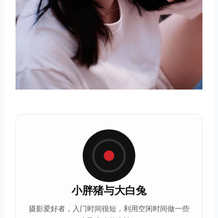
小胖猪与大白兔
摄影爱好者，入门时间很短，利用空闲时间做一些