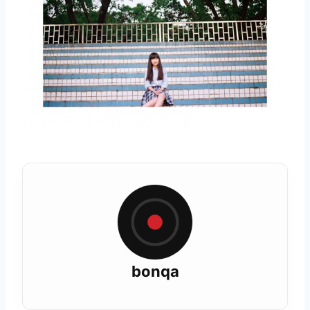
bonqa