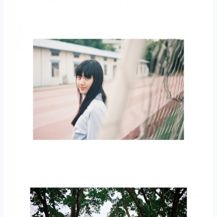
取消
搜索