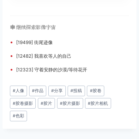
🕸️ 继续探索影像宇宙
•
[19499] 街尾迹像
•
[12482] 我喜欢等人的自己
•
[12323] 守着安静的沙漠/等待花开
文
#
人像
#
作品
#
分享
#
投稿
#
胶卷
章
#
胶卷摄影
#
胶片
#
胶片摄影
#
胶片相机
标
签：
#
色彩