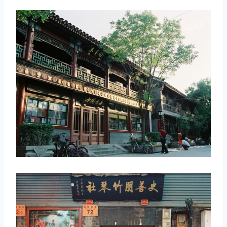
取消
搜索