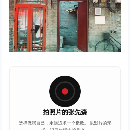
拍照片的张先森
选择做我自己，永远追求一个极致。 以默片的形