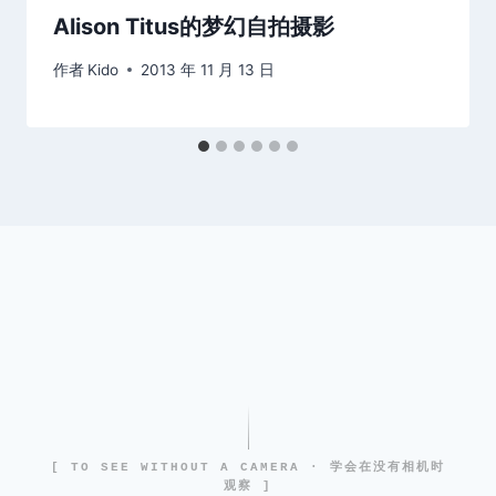
Alison Titus的梦幻自拍摄影
作者
Kido
2013 年 11 月 13 日
[ TO SEE WITHOUT A CAMERA · 学会在没有相机时
观察 ]