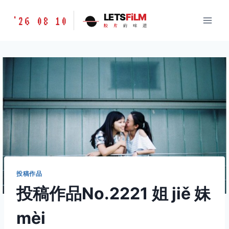
跳
胶
LETS
FiLM
'26 08 10
到
胶
片
的
味
道
片
内
的
容
味
道
LETSFILM
投稿作品
投稿作品No.2221 姐 jiě 妹
mèi