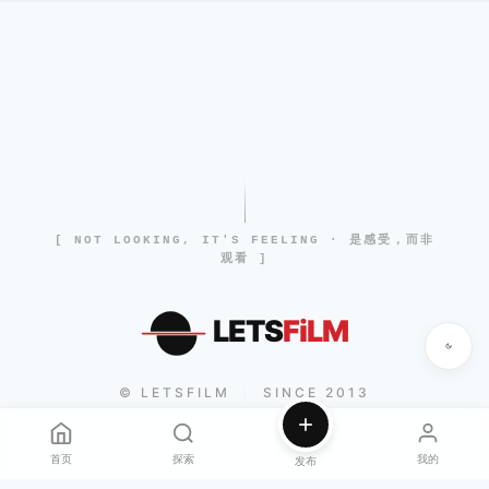
[ NOT LOOKING, IT'S FEELING · 是感受，而非
观看 ]
LETS
FiLM
© LETSFILM
SINCE 2013
|
首页
探索
我的
发布