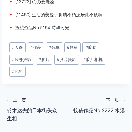
•
[12722] のの爱洗澡
•
[11460] 生活的美源于折腾不朽还乐此不疲啊
•
投稿
作品
No.5164 诗样时光
文
#
人像
#
作品
#
分享
#
投稿
#
胶卷
章
#
胶卷摄影
#
胶片
#
胶片摄影
#
胶片相机
标
签：
#
色彩
文
上一页
下一步
铃木达夫的日本街头众
投稿作品No.2222 水溪
章
生相
导