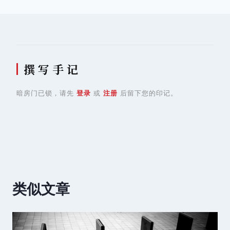
航
撰 写 手 记
暗房门已锁，请先
登录
或
注册
后留下您的印记。
类似文章