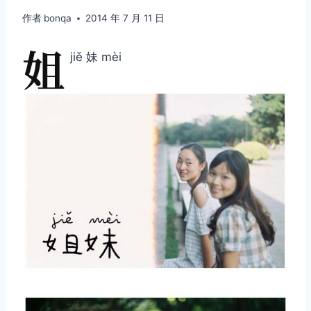
作者
bonqa
2014 年 7 月 11 日
姐
jiě 妹 mèi