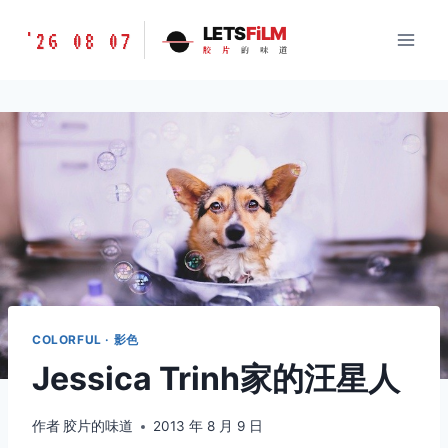
跳
胶
LETS
FiLM
'26 08 07
到
胶
片
的
味
道
片
内
的
容
味
道
LETSFILM
COLORFUL · 影色
Jessica Trinh家的汪星人
作者
胶片的味道
2013 年 8 月 9 日