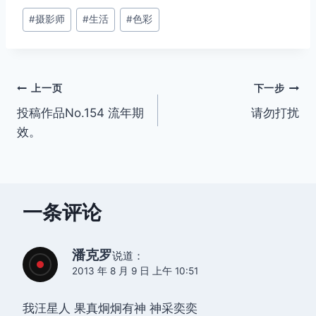
文
#
摄影师
#
生活
#
色彩
章
标
签：
文
上一页
下一步
投稿作品No.154 流年期
请勿打扰
章
效。
导
航
一条评论
潘克罗
说道：
2013 年 8 月 9 日 上午 10:51
我汪星人 果真炯炯有神 神采奕奕