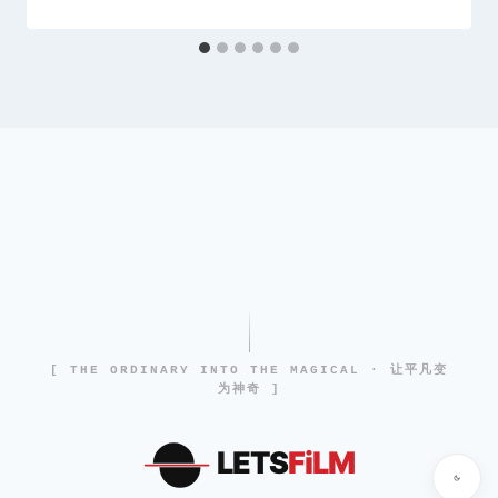
[ THE ORDINARY INTO THE MAGICAL · 让平凡变
为神奇 ]
LETS
FiLM