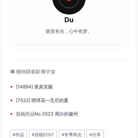
Du
眼里有光，心中有梦。
🕸️ 继续探索影像宇宙
•
[14894] 童真笑颜
•
[7522] 绣球花—无尽的夏
•
投稿
作品
No.3523 黑白的徽州
文
#
作品
#
佳能EOS7
#
冬季风光
#
分享