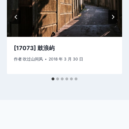
[17073] 鼓浪屿
作者
吹过山间风
2018 年 3 月 30 日