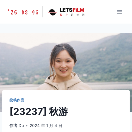
跳
胶
LETS
FiLM
'26 08 06
到
胶
片
的
味
道
片
内
的
容
味
道
LETSFILM
投稿作品
[23237] 秋游
作者
Du
2024 年 1 月 4 日