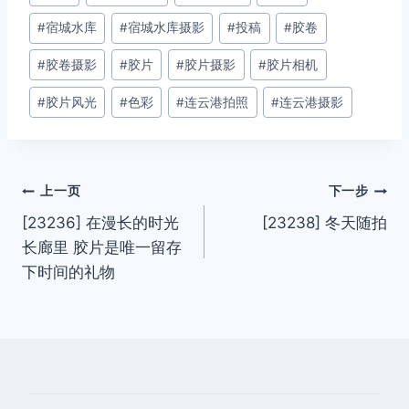
章
#
宿城水库
#
宿城水库摄影
#
投稿
#
胶卷
标
签：
#
胶卷摄影
#
胶片
#
胶片摄影
#
胶片相机
#
胶片风光
#
色彩
#
连云港拍照
#
连云港摄影
文
上一页
下一步
[23236] 在漫长的时光
[23238] 冬天随拍
章
长廊里 胶片是唯一留存
导
下时间的礼物
航