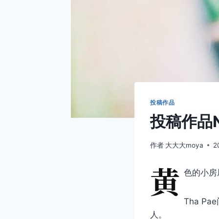
投稿作品
投稿作品N
作者
大大大moya
2
黄
色的小房
Tha 
人。