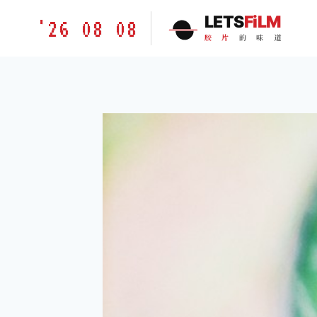
跳
胶
LETS
FiLM
'26 08 08
到
片
胶
片
的
味
道
内
的
容
味
道
LETSFILM