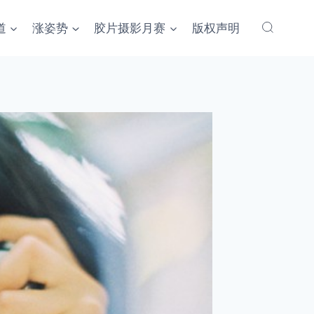
道
涨姿势
胶片摄影月赛
版权声明