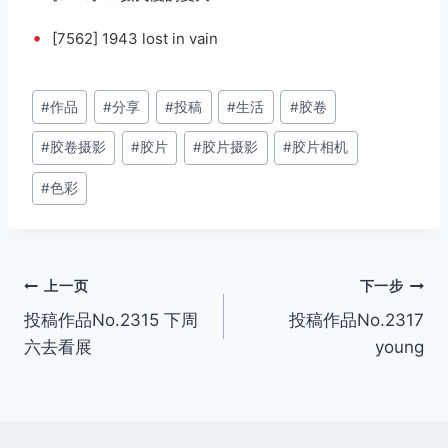
•
[7562] 1943 lost in vain
文
#
作品
#
分享
#
投稿
#
生活
#
胶卷
章
#
胶卷摄影
#
胶片
#
胶片摄影
#
胶片相机
标
签：
#
色彩
文
上一页
下一步
投稿作品No.2315 下周
投稿作品No.2317
章
六去看展
young
导
航