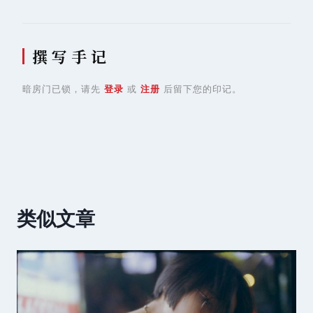
撰 写 手 记
暗房门已锁，请先
登录
或
注册
后留下您的印记。
类似文章