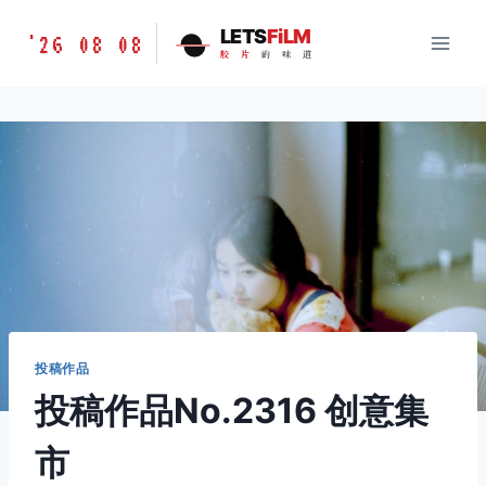
跳
胶
LETS
FiLM
'26 08 08
到
胶
片
的
味
道
片
内
的
容
味
道
LETSFILM
投稿作品
投稿作品No.2316 创意集
市