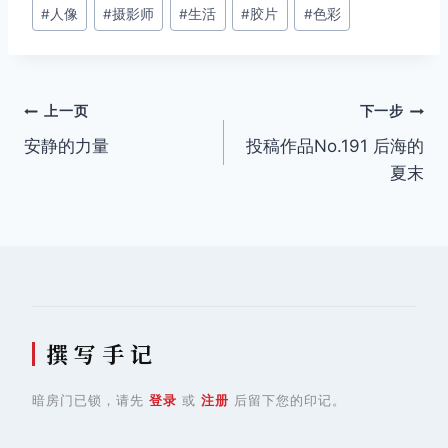
文
#
人像
#
摄影师
#
生活
#
胶片
#
色彩
章
标
签：
文
上一页
下一步
安静的力量
投稿作品No.191 后海的
章
夏末
导
航
撰 写 手 记
暗房门已锁，请先
登录
或
注册
后留下您的印记。