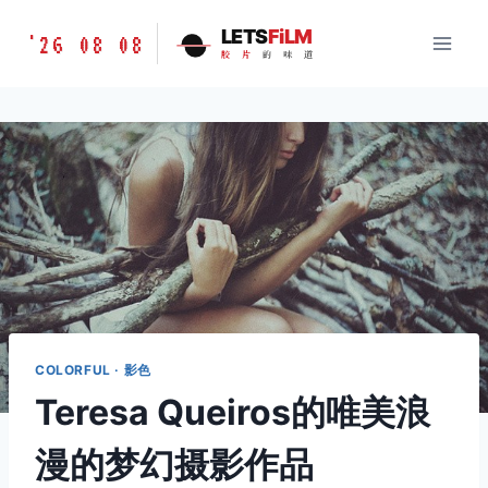
跳
胶
LETS
FiLM
'26 08 08
到
胶
片
的
味
道
片
内
的
容
味
道
LETSFILM
COLORFUL · 影色
Teresa Queiros的唯美浪
漫的梦幻摄影作品