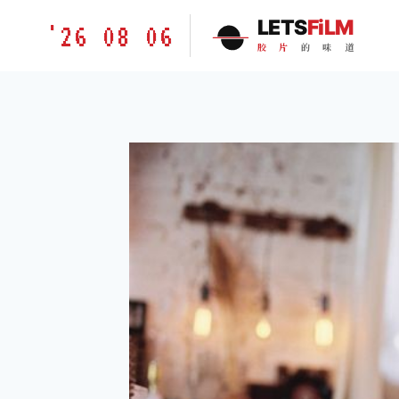
跳
胶
LETS
FiLM
'26 08 06
到
片
胶
片
的
味
道
内
的
容
味
道
LETSFILM