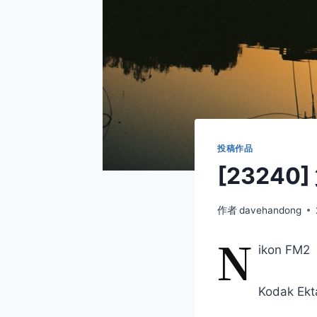
投稿作品
[2324
作者
davehandong
N
ikon FM2
Kodak Ekt