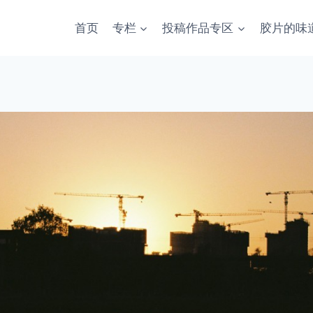
首页
专栏
投稿作品专区
胶片的味