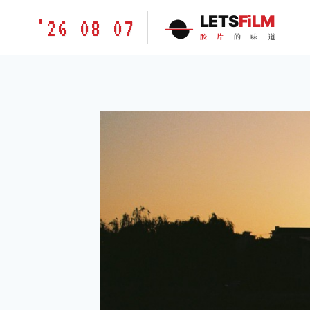
跳
胶
LETS
FiLM
'26 08 07
到
片
胶
片
的
味
道
内
的
容
味
道
LETSFILM