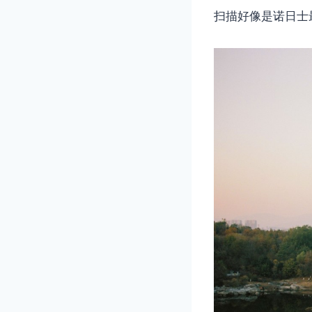
扫描好像是诺日士