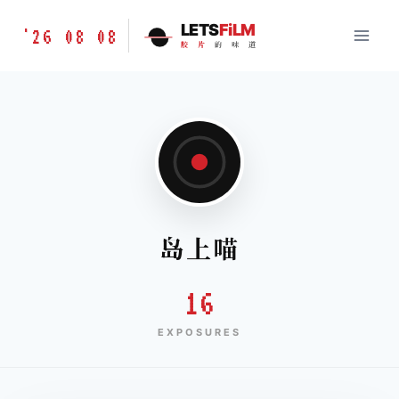
跳
胶
LETS
FiLM
'26 08 08
到
胶
片
的
味
道
片
内
的
容
味
道
LETSFILM
岛上喵
16
EXPOSURES