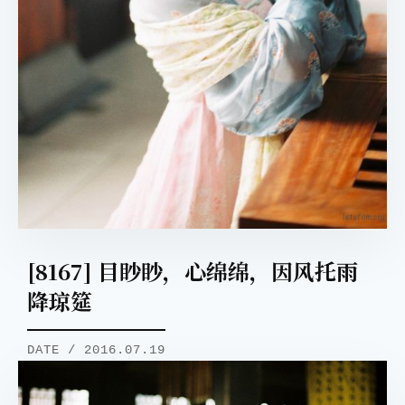
[8167] 目眇眇，心绵绵，因风托雨
降琼筵
DATE / 2016.07.19