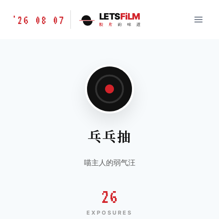
跳
胶
LETS
FiLM
'26 08 07
到
胶
片
的
味
道
片
内
的
容
味
道
LETSFILM
乓乓抽
喵主人的弱气汪
26
EXPOSURES