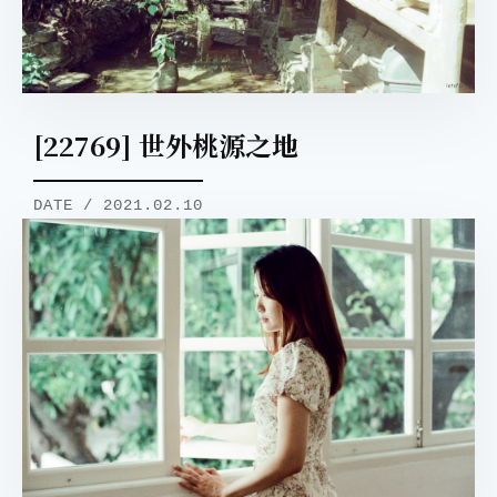
[22769] 世外桃源之地
DATE / 2021.02.10