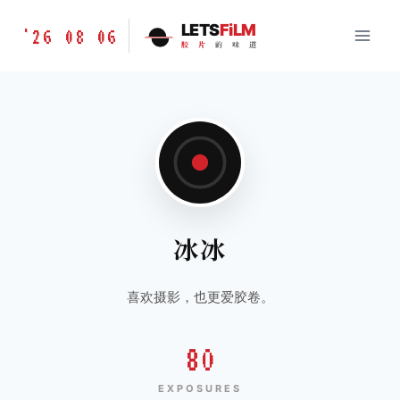
跳
胶
LETS
FiLM
'26 08 06
到
胶
片
的
味
道
片
内
的
容
味
道
LETSFILM
冰冰
喜欢摄影，也更爱胶卷。
80
EXPOSURES