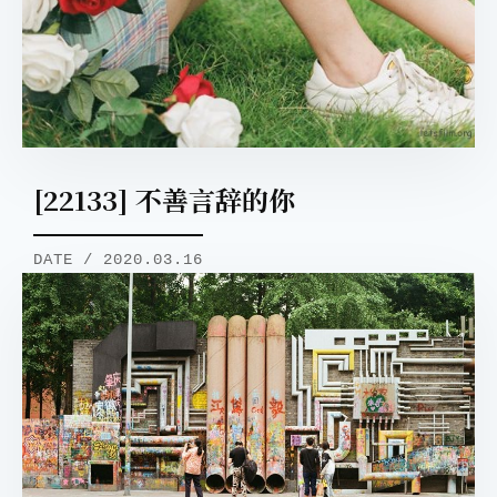
[22133] 不善言辞的你
DATE / 2020.03.16