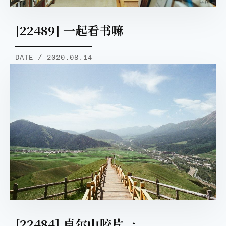
[22489] 一起看书嘛
DATE / 2020.08.14
[22484] 卓尔山胶片一