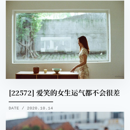
[22572] 爱笑的女生运气都不会很差
DATE / 2020.10.14