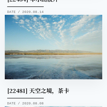
DATE / 2020.08.14
取消
搜索
[22481] 天空之境，茶卡
DATE / 2020.08.08