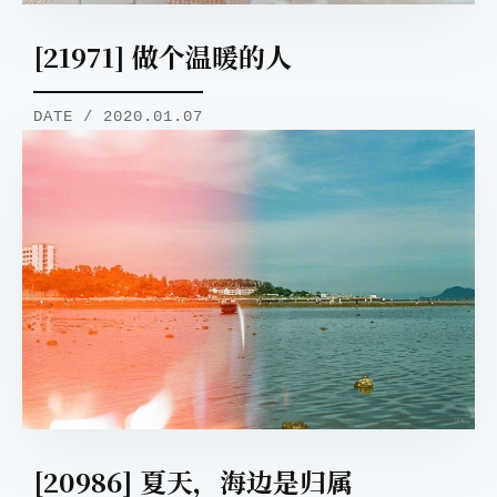
[21971] 做个温暖的人
DATE / 2020.01.07
[20986] 夏天，海边是归属