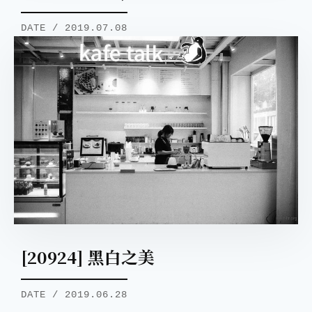
DATE / 2019.07.08
[20924] 黑白之美
DATE / 2019.06.28