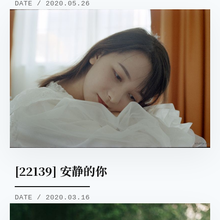
DATE / 2020.05.26
[22139] 安静的你
DATE / 2020.03.16