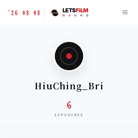
跳
胶
LETS
FiLM
'26 08 08
到
胶
片
的
味
道
片
内
的
容
味
道
LETSFILM
HiuChing_Bri
6
EXPOSURES