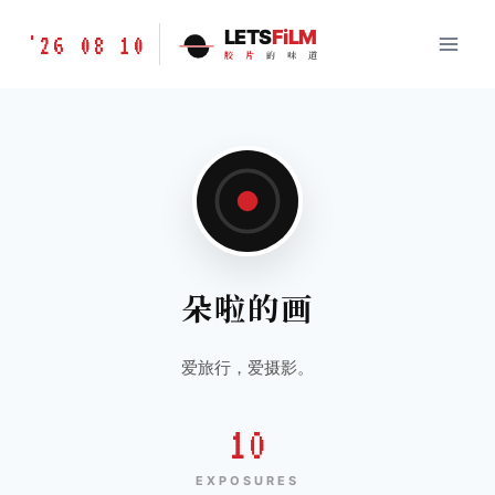
跳
胶
LETS
FiLM
'26 08 10
到
胶
片
的
味
道
片
内
的
容
味
道
LETSFILM
朵啦的画
爱旅行，爱摄影。
10
EXPOSURES