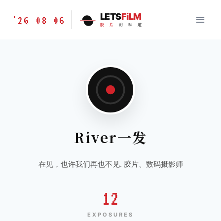
跳
胶
LETS
FiLM
'26 08 06
到
胶
片
的
味
道
片
内
的
容
味
道
LETSFILM
River一发
在见，也许我们再也不见. 胶片、数码摄影师
12
EXPOSURES