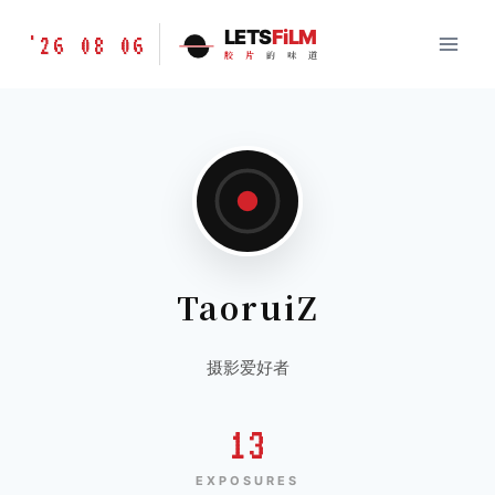
跳
胶
LETS
FiLM
'26 08 06
到
胶
片
的
味
道
片
内
的
容
味
道
LETSFILM
TaoruiZ
摄影爱好者
13
EXPOSURES