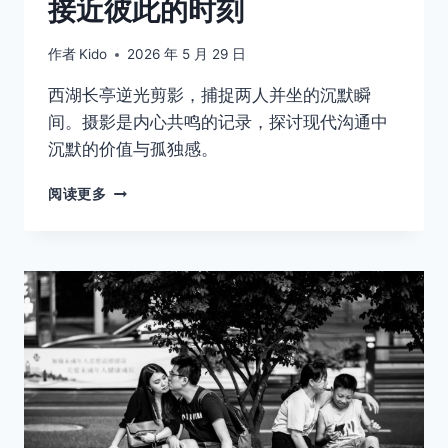
接近彼此的时刻
作者
Kido
2026 年 5 月 29 日
西湖长亭逆光剪影，捕捉两人并坐的沉默瞬
间。摄影是内心共鸣的记录，探讨现代沟通中
沉默的价值与孤独感。
不
阅读更多
说
话
的
时
候，
才
是
我
们
最
接
近