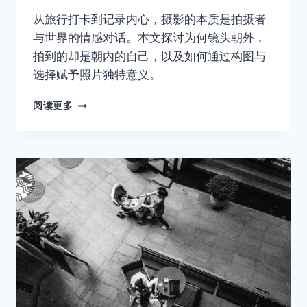
从旅行打卡到记录内心，摄影的本质是拍摄者
与世界的情感对话。本文探讨为何镜头朝外，
拍到的却是朝内的自己，以及如何通过构图与
选择赋予照片独特意义。
每
阅读更多
按
一
次
快
门，
都
是
在
和
遗
忘
抢
时
间