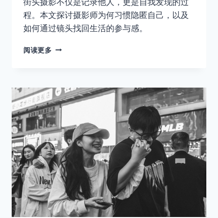
街头摄影不仅是记录他人，更是自我发现的过
程。本文探讨摄影师为何习惯隐匿自己，以及
如何通过镜头找回生活的参与感。
取消
搜索
总
阅读更多
在
拍
照
的
人，
却
活
成
了
自
己
人
生
的
局
外