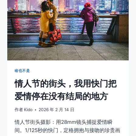
孤
注
一
掷
的
勇
气
啥也不是
情人节的街头，我用快门把
爱情停在没有结局的地方
作者
Kido
2026 年 2 月 14 日
情人节街头摄影：用28mm镜头捕捉爱情瞬
间。1/125秒的快门，定格拥抱与接吻的珍贵画