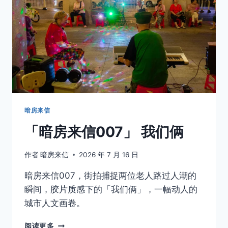
谒
医
圣
张
仲
景
暗房来信
「暗房来信007」 我们俩
作者
暗房来信
2026 年 7 月 16 日
暗房来信007，街拍捕捉两位老人路过人潮的
瞬间，胶片质感下的「我们俩」，一幅动人的
城市人文画卷。
「暗
阅读更多