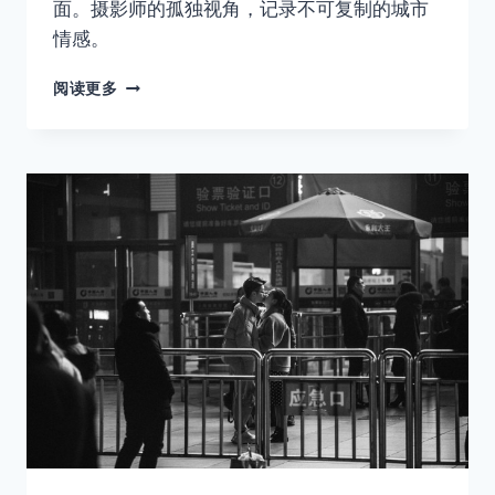
面。摄影师的孤独视角，记录不可复制的城市
情感。
情
阅读更多
人
节
的
街
头，
我
用
快
门
把
爱
情
停
在
没
有
结