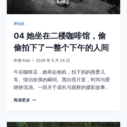
浮生记
04 她坐在二楼咖啡馆，偷
偷拍下了一整个下午的人间
作者
Kido
2026 年 5 月 24 日
午后咖啡店，她举起相机，拍下妈妈推婴儿
车、情侣依偎的瞬间。黑白照片里，时间与爱
静静流淌。一段关于成长与观察的摄影故事。
04
阅读更多
她
坐
在
二