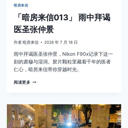
暗房来信
「暗房来信013」 雨中拜谒
医圣张仲景
作者
暗房来信
2026 年 7 月 18 日
雨中拜谒医圣张仲景，Nikon F90x记录下这一
刻的肃穆与湿润。胶片颗粒里藏着千年的医者
仁心，暗房来信带你穿越时光。
「暗
阅读更多
房
来
信
013」
雨
中
拜