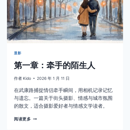
最
伟
大
的
故
障
显影
第一章：牵手的陌生人
作者
Kido
2026 年 1 月 11 日
在武康路捕捉情侣牵手瞬间，用相机记录记忆
与遗忘。一篇关于街头摄影、情感与城市氛围
的散文，适合摄影爱好者与情感文学读者。
第
阅读更多
一
章：