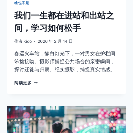
局
啥也不是
的
我们一生都在进站和出站之
地
方
间，学习如何松手
作者
Kido
2026 年 2 月 14 日
春运火车站，惨白灯光下，一对男女在护栏间
笨拙接吻。摄影师捕捉公共场合的亲密瞬间，
探讨迁徙与归属。纪实摄影，捕捉真实情感。
我
阅读更多
们
一
生
都
在
进
站
和