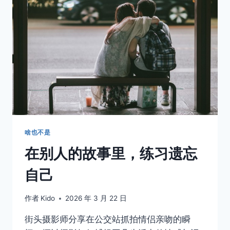
笑，
是
我
见
过
最
体
面
的
反
抗
啥也不是
在别人的故事里，练习遗忘
自己
作者
Kido
2026 年 3 月 22 日
街头摄影师分享在公交站抓拍情侣亲吻的瞬