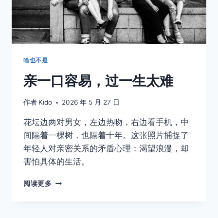
彼
此
的
时
刻
啥也不是
亲一口容易，过一生太难
作者
Kido
2026 年 5 月 27 日
花坛边两对男女，左边热吻，右边看手机，中
间隔着一棵树，也隔着十年。这张照片捕捉了
年轻人对亲密关系的矛盾心理：渴望浪漫，却
害怕具体的生活。
亲
阅读更多
一
口
容