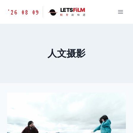
跳
胶
LETS
FiLM
'26 08 09
到
胶
片
的
味
道
片
内
的
容
味
道
LETSFILM
人文摄影