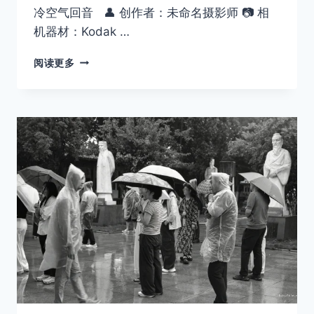
冷空气回音 👤 创作者：未命名摄影师 📷 相
机器材：Kodak …
「暗
阅读更多
房
来
信
042」
冷
空
气
回
音