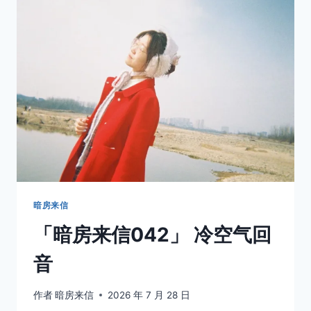
那
一
刻，
她
把
整
个
夏
天
都
给
了
三
只
暗房来信
橘
「暗房来信042」 冷空气回
猫
音
作者
暗房来信
2026 年 7 月 28 日