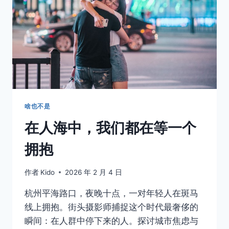
出
站
之
间，
学
习
如
何
松
手
啥也不是
在人海中，我们都在等一个
拥抱
作者
Kido
2026 年 2 月 4 日
杭州平海路口，夜晚十点，一对年轻人在斑马
线上拥抱。街头摄影师捕捉这个时代最奢侈的
瞬间：在人群中停下来的人。探讨城市焦虑与