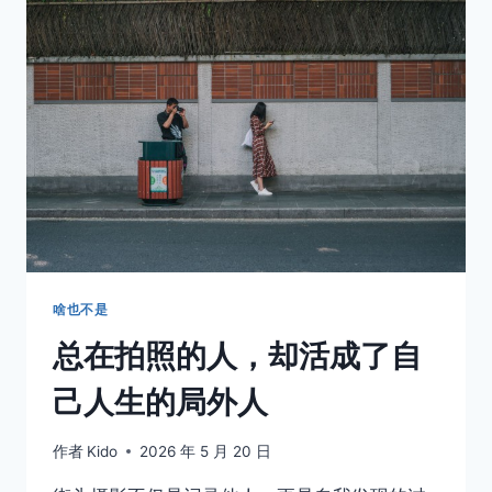
楼
咖
啡
馆，
偷
偷
拍
下
了
一
整
个
下
午
啥也不是
的
总在拍照的人，却活成了自
人
间
己人生的局外人
作者
Kido
2026 年 5 月 20 日