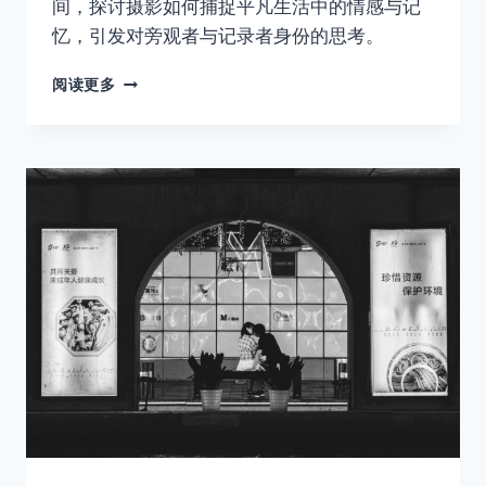
间，探讨摄影如何捕捉平凡生活中的情感与记
忆，引发对旁观者与记录者身份的思考。
在
阅读更多
别
人
的
故
事
里，
练
习
遗
忘
自
己