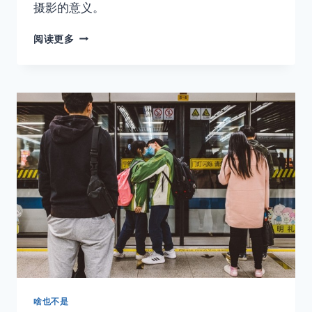
摄影的意义。
在
阅读更多
人
海
中，
我
们
都
在
等
一
个
拥
抱
啥也不是