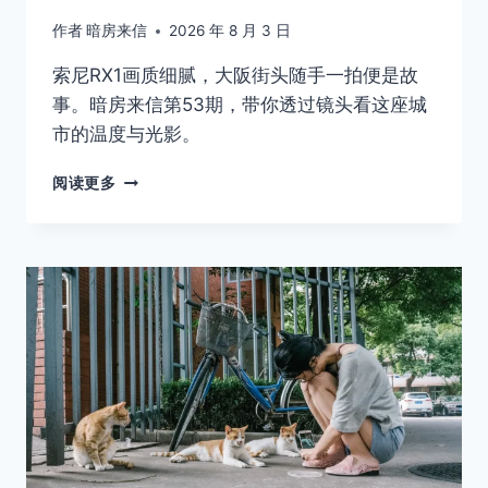
作者
暗房来信
2026 年 8 月 3 日
索尼RX1画质细腻，大阪街头随手一拍便是故
事。暗房来信第53期，带你透过镜头看这座城
市的温度与光影。
「暗
阅读更多
房
来
信
053」 大
阪