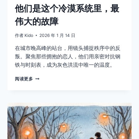
他们是这个冷漠系统里，最
伟大的故障
作者
Kido
2026 年 1 月 14 日
在城市晚高峰的站台，用镜头捕捉秩序中的反
叛。聚焦那些拥抱的恋人，他们用亲密对抗钢
铁与时刻表，成为灰色洪流中唯一的温度。
他
阅读更多
们
是
这
个
冷
漠
系
统
里，