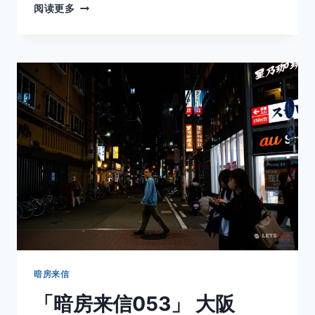
「暗
阅读更多
房
来
信
054」 我
们
如
此
鲜
活
暗房来信
「暗房来信053」 大阪