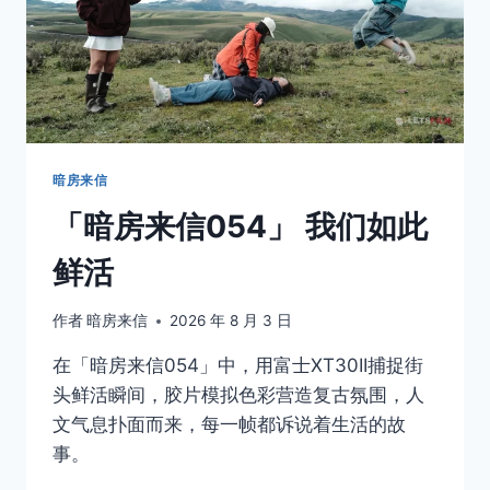
暗房来信
「暗房来信054」 我们如此
鲜活
作者
暗房来信
2026 年 8 月 3 日
在「暗房来信054」中，用富士XT30II捕捉街
头鲜活瞬间，胶片模拟色彩营造复古氛围，人
文气息扑面而来，每一帧都诉说着生活的故
事。