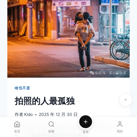
一
个
“无
用”
的
人
啥也不是
拍照的人最孤独
作者
Kido
2025 年 12 月 30 日
在城市中漫无目的地行走拍照，捕捉光影与情
首页
探索
我的
发布
绪，记录孤独而真实的街头瞬间。