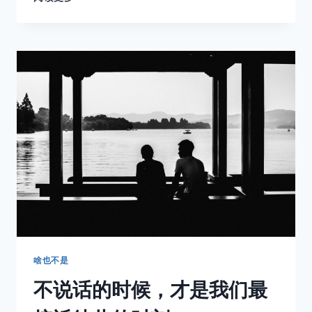
房
来
信
007」
我
们
俩
啥也不是
不说话的时候，才是我们最