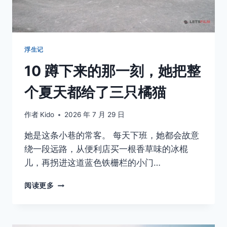
浮生记
10 蹲下来的那一刻，她把整
个夏天都给了三只橘猫
作者
Kido
2026 年 7 月 29 日
她是这条小巷的常客。 每天下班，她都会故意
绕一段远路，从便利店买一根香草味的冰棍
儿，再拐进这道蓝色铁栅栏的小门…
10
阅读更多
蹲
下
来
的