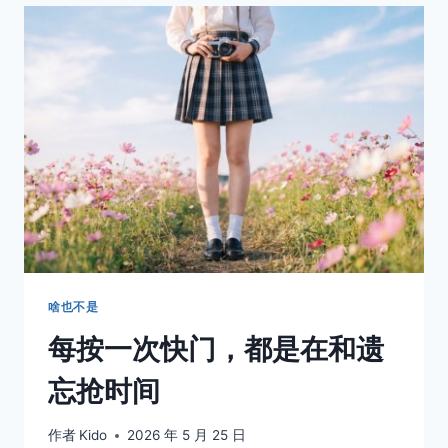
易，
过
一
生
太
难
啥也不是
每按一次快门，都是在和遗
忘抢时间
作者
Kido
2026 年 5 月 25 日