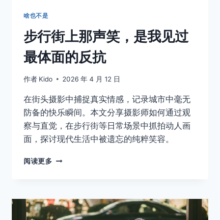
人
啥也不是
步行街上那声笑，是我见过
最体面的反抗
作者
Kido
2026 年 4 月 12 日
在街头摄影中捕捉真实情感，记录城市中毫无
防备的快乐瞬间。本文分享摄影师如何通过观
察与直觉，在步行街等日常场景中抓拍动人画
面，探讨现代生活中被遗忘的纯粹笑容。
步
阅读更多
行
街
上
那
声