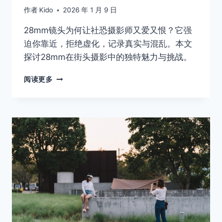
作者
Kido
2026 年 1 月 9 日
28mm镜头为何让社恐摄影师又爱又恨？它强
迫你靠近，拒绝虚化，记录真实与混乱。本文
探讨28mm在街头摄影中的独特魅力与挑战。
对
阅读更多
社
恐
而
言，
28MM
简
直
就
是
一
场
“酷
刑”