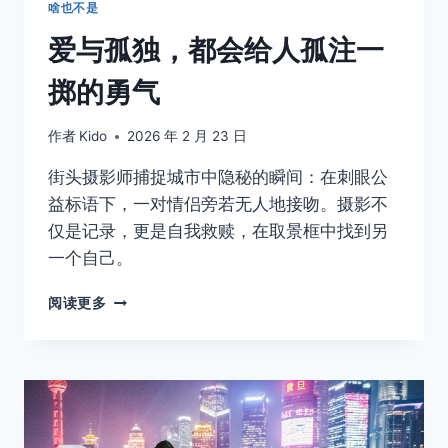
啥也不是
爱与孤独，都会给人孤注一
掷的勇气
作者
Kido
2026 年 2 月 23 日
街头摄影师捕捉城市中隐秘的瞬间：在刺眼公
益标语下，一对情侣旁若无人地接吻。摄影不
仅是记录，更是自我救赎，在取景框中找到另
一个自己。
爱
阅读更多
与
孤
独，
都
会
给
人