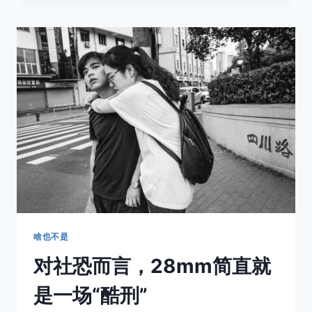
牵
手
的
陌
生
人
啥也不是
对社恐而言，28mm简直就
是一场“酷刑”