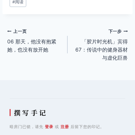
#
阅读
标
签：
文
上一页
下一步
06 那天，他没有抱紧
「胶片时光机」宾得
章
她，也没有放开她
67：传说中的健身器材
导
与虚化巨兽
航
撰 写 手 记
暗房门已锁，请先
登录
或
注册
后留下您的印记。