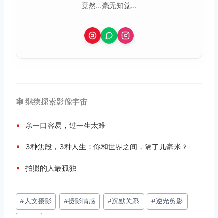
竟然...毫无知觉...
🕸️ 继续探索影像宇宙
•
亲一口容易，过一生太难
•
3种焦段，3种人生：你和世界之间，隔了几毫米？
•
拍照的人最孤独
文
#
人文摄影
#
摄影情感
#
沉默关系
#
逆光剪影
章