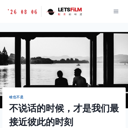
跳
胶
LETS
FiLM
'26 08 06
到
胶
片
的
味
道
片
内
的
容
味
道
LETSFILM
啥也不是
不说话的时候，才是我们最
接近彼此的时刻