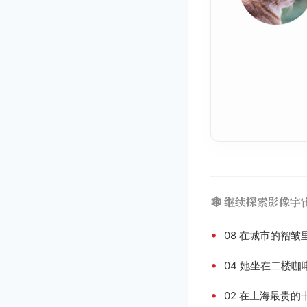
🕸️ 继续探索影像宇
•
08 在城市的褶
•
04 她坐在二楼
•
02 在上海最贵