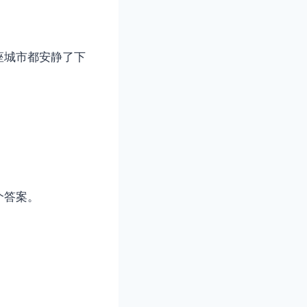
座城市都安静了下
个答案。
。