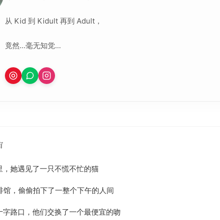
从 Kid 到 Kidult 再到 Adult，
竟然...毫无知觉...
宙
皱里，她遇见了一只不慌不忙的猫
咖啡馆，偷偷拍下了一整个下午的人间
的十字路口，他们交换了一个最便宜的吻