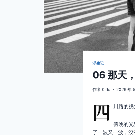
浮生记
06 那
作者
Kido
2026 年 
四
川路的拐
傍晚的光
了一波又一波，没