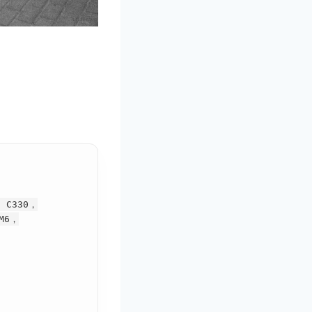
a C330，
 M6，