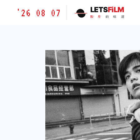
跳
胶
LETS
FiLM
'26 08 07
到
片
胶
片
的
味
道
内
的
容
味
道
LETSFILM