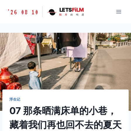
跳
胶
LETS
FiLM
'26 08 10
到
胶
片
的
味
道
片
内
的
容
味
道
LETSFILM
浮生记
07 那条晒满床单的小巷，
藏着我们再也回不去的夏天