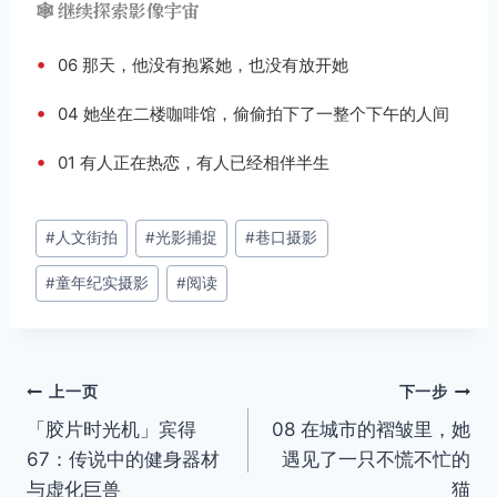
🕸️ 继续探索影像宇宙
•
06 那天，他没有抱紧她，也没有放开她
•
04 她坐在二楼咖啡馆，偷偷拍下了一整个下午的人间
•
01 有人正在热恋，有人已经相伴半生
文
#
人文街拍
#
光影捕捉
#
巷口摄影
章
#
童年纪实摄影
#
阅读
标
签：
文
上一页
下一步
「胶片时光机」宾得
08 在城市的褶皱里，她
章
67：传说中的健身器材
遇见了一只不慌不忙的
导
与虚化巨兽
猫