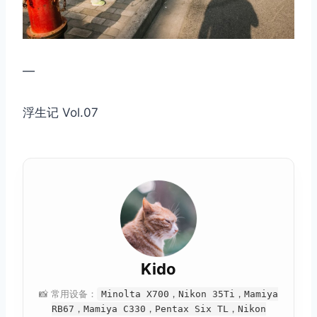
—
浮生记 Vol.07
Kido
📸 常用设备：
Minolta X700，Nikon 35Ti，Mamiya
RB67，Mamiya C330，Pentax Six TL，Nikon