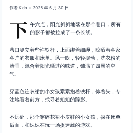
作者
Kido
2026 年 6 月 30 日
下
午六点，阳光斜斜地落在那个巷口，所有
的影子都被拉成了一条长线。
巷口竖立着些许铁杆，上面绑着细绳，晾晒着各家
各户的衣服和床单。风一吹，轻轻摆动，洗衣粉的
清香，混合着阳光晒过的味道，铺满了四周的空
气。
穿蓝色连衣裙的小女孩紧紧抱着铁杆，仰着头，专
注地看着前方，找寻着姐姐的踪影。
不远处，那个穿碎花裙小皮鞋的小女孩，躲在床单
后面，和妹妹在玩一场捉迷藏的游戏。