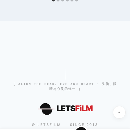
[ ALIGN THE HEAD, EYE AND HEART · 头脑、眼
睛与心灵的统一 ]
LETS
FiLM
© LETSFILM
SINCE 2013
|