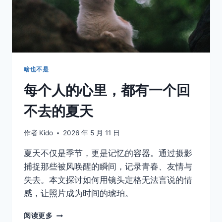
近
彼
此
的
时
刻
啥也不是
每个人的心里，都有一个回
不去的夏天
取消
搜索
作者
Kido
2026 年 5 月 11 日
夏天不仅是季节，更是记忆的容器。通过摄影
捕捉那些被风唤醒的瞬间，记录青春、友情与
失去。本文探讨如何用镜头定格无法言说的情
感，让照片成为时间的琥珀。
每
阅读更多