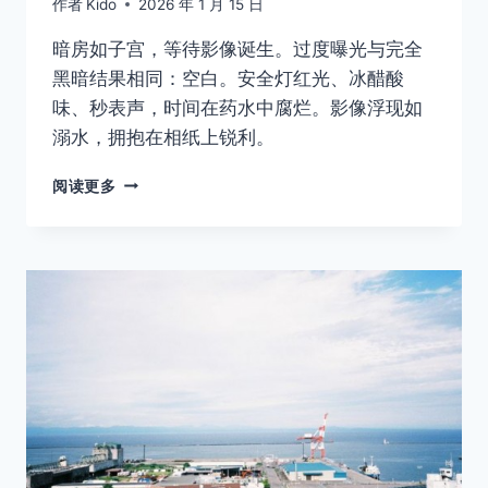
作者
Kido
2026 年 1 月 15 日
暗房如子宫，等待影像诞生。过度曝光与完全
黑暗结果相同：空白。安全灯红光、冰醋酸
味、秒表声，时间在药水中腐烂。影像浮现如
溺水，拥抱在相纸上锐利。
第
阅读更多
三
章：
暗
房
里
的
假
肢