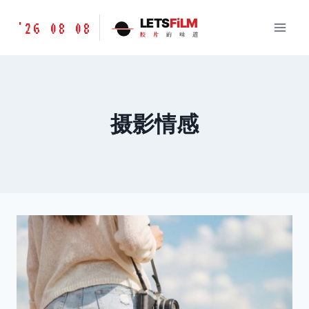
跳
胶
LETS
FiLM
'26 08 08
到
胶
片
的
味
道
片
内
的
容
味
道
LETSFILM
摄影情感