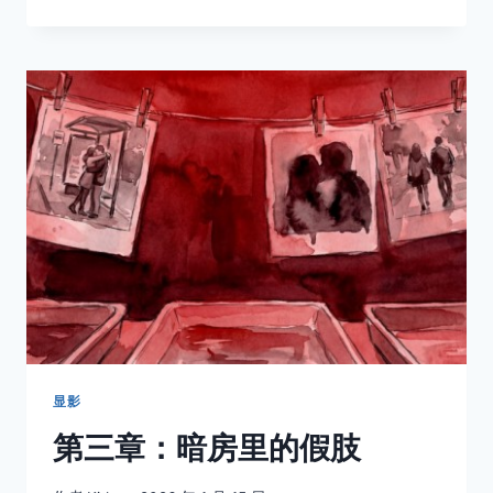
个
人
的
心
里，
都
有
一
个
回
不
去
的
夏
天
显影
第三章：暗房里的假肢