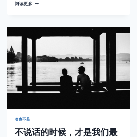
快
阅读更多
门
留
得
住
光，
留
不
住
任
何
一
个
人
啥也不是
不说话的时候，才是我们最