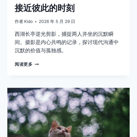
接近彼此的时刻
作者
Kido
2026 年 5 月 29 日
西湖长亭逆光剪影，捕捉两人并坐的沉默瞬
间。摄影是内心共鸣的记录，探讨现代沟通中
沉默的价值与孤独感。
不
阅读更多
说
话
的
时
候，
才
是
我
们
最
接