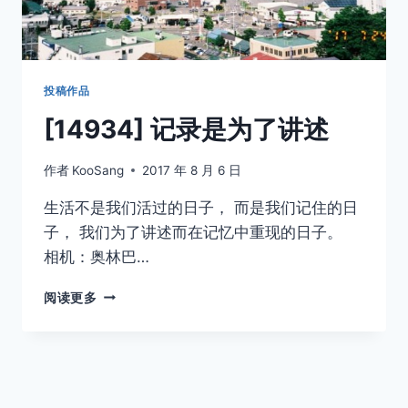
投稿作品
[14934] 记录是为了讲述
作者
KooSang
2017 年 8 月 6 日
生活不是我们活过的日子， 而是我们记住的日
子， 我们为了讲述而在记忆中重现的日子。
相机：奥林巴…
[14934]
阅读更多
记
录
是
为
了
讲