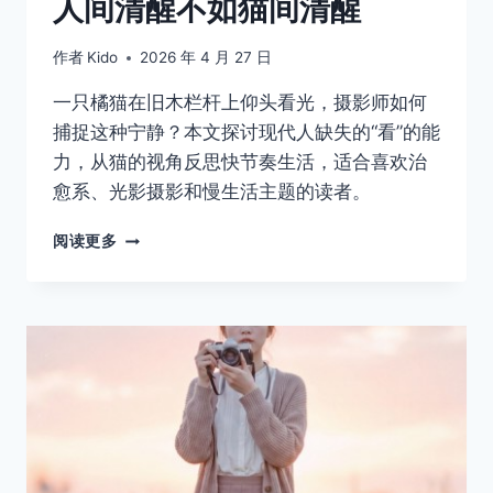
人间清醒不如猫间清醒
作者
Kido
2026 年 4 月 27 日
一只橘猫在旧木栏杆上仰头看光，摄影师如何
捕捉这种宁静？本文探讨现代人缺失的“看”的能
力，从猫的视角反思快节奏生活，适合喜欢治
愈系、光影摄影和慢生活主题的读者。
人
阅读更多
间
清
醒
不
如
猫
间
清
醒