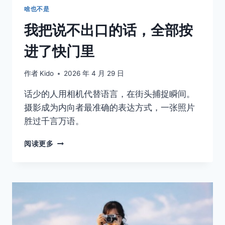
啥也不是
我把说不出口的话，全部按
进了快门里
作者
Kido
2026 年 4 月 29 日
话少的人用相机代替语言，在街头捕捉瞬间。
摄影成为内向者最准确的表达方式，一张照片
胜过千言万语。
我
阅读更多
把
说
不
出
口
的
话，