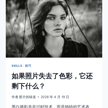
被
人
举
起
来
过
了？
SKILLS · 技巧
如果照片失去了色彩，它还
剩下什么？
作者
胶片的味道
2026 年 4 月 19 日
黑白摄影并非过时技术，而是独特的艺术表