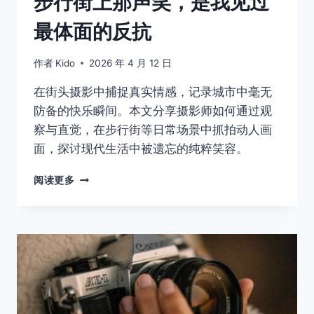
步行街上那声笑，是我见过
最体面的反抗
作者
Kido
2026 年 4 月 12 日
在街头摄影中捕捉真实情感，记录城市中毫无
防备的快乐瞬间。本文分享摄影师如何通过观
察与直觉，在步行街等日常场景中抓拍动人画
面，探讨现代生活中被遗忘的纯粹笑容。
步
阅读更多
行
街
上
那
声
笑，
是
我
见