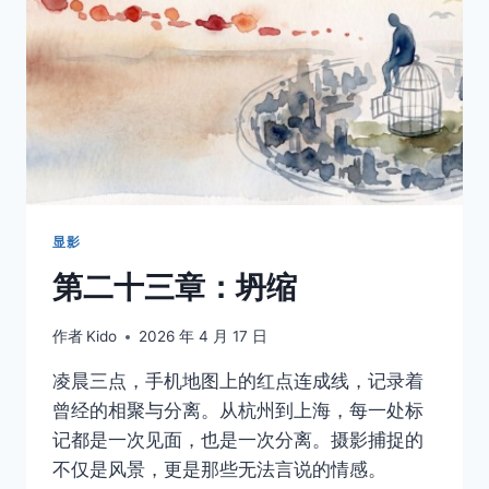
最
终
都
会
比
记
忆
更
诚
实
显影
第二十三章：坍缩
作者
Kido
2026 年 4 月 17 日
凌晨三点，手机地图上的红点连成线，记录着
曾经的相聚与分离。从杭州到上海，每一处标
记都是一次见面，也是一次分离。摄影捕捉的
不仅是风景，更是那些无法言说的情感。