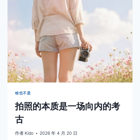
生，
不
过
是
想
被
什
么
照
亮
一
下
啥也不是
拍照的本质是一场向内的考
古
作者
Kido
2026 年 4 月 20 日