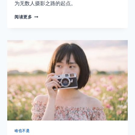
为无数人摄影之路的起点。
PENTAX
阅读更多
SP：
一
台
属
于
普
通
人
的
相
机
啥也不是