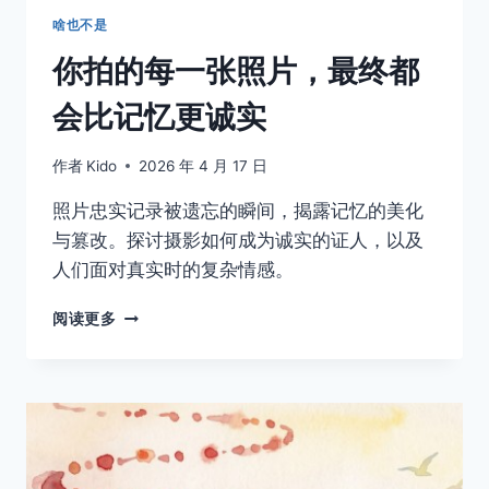
啥也不是
你拍的每一张照片，最终都
会比记忆更诚实
作者
Kido
2026 年 4 月 17 日
照片忠实记录被遗忘的瞬间，揭露记忆的美化
与篡改。探讨摄影如何成为诚实的证人，以及
人们面对真实时的复杂情感。
你
阅读更多
拍
的
每
一
张
照
片，