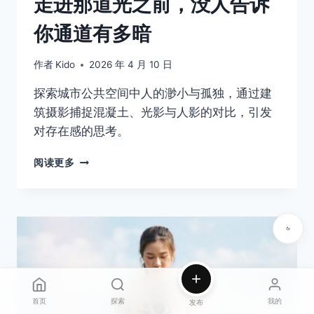
走进那道光之前，没人告诉
你通道有多暗
作者
Kido
2026 年 4 月 10 日
探索城市公共空间中人的渺小与孤独，通过建
筑摄影捕捉混凝土、光影与人影的对比，引发
对存在感的思考。
走
阅读更多
进
那
道
光
之
前，
没
人
告
首页
探索
我的
发布
诉