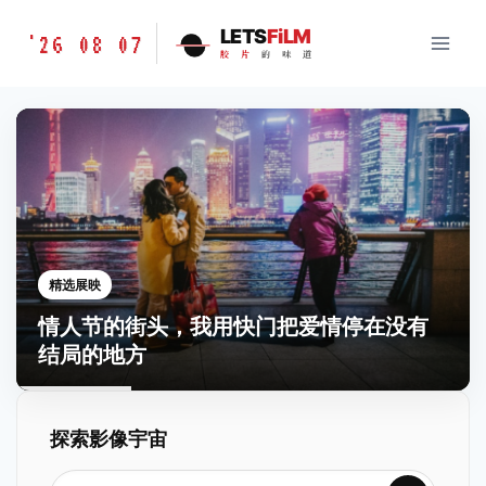
跳
胶
LETS
FiLM
'26 08 07
到
胶
片
的
味
道
片
内
的
容
味
道
LETSFILM
精选展映
情人节的街头，我用快门把爱情停在没有
结局的地方
探索影像宇宙