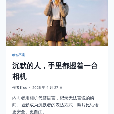
全
部
按
进
了
快
门
里
啥也不是
沉默的人，手里都握着一台
相机
作者
Kido
2026 年 4 月 27 日
内向者用相机代替语言，记录无法言说的瞬
间。摄影成为沉默者的表达方式，照片比话语
更安全、更自由。