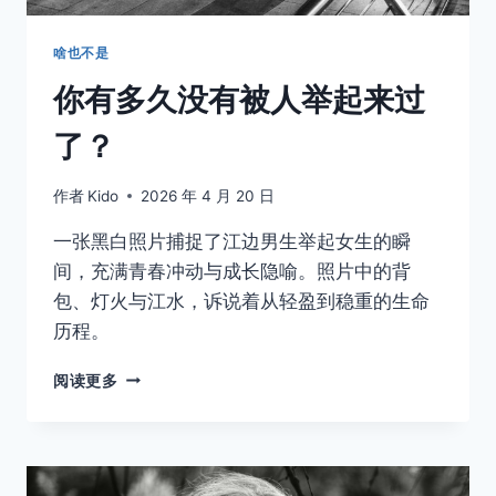
啥也不是
取消
搜索
你有多久没有被人举起来过
了？
作者
Kido
2026 年 4 月 20 日
一张黑白照片捕捉了江边男生举起女生的瞬
间，充满青春冲动与成长隐喻。照片中的背
包、灯火与江水，诉说着从轻盈到稳重的生命
历程。
你
阅读更多
有
多
久
没
有