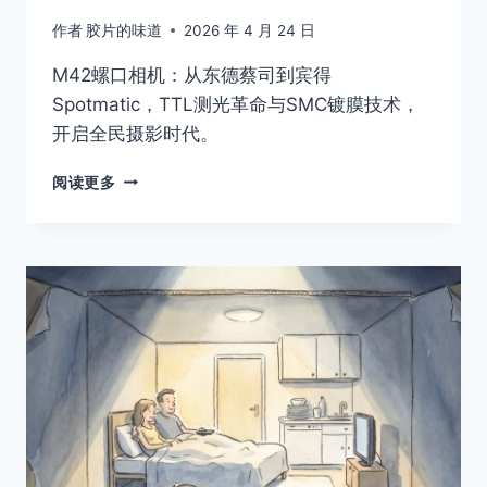
作者
胶片的味道
2026 年 4 月 24 日
M42螺口相机：从东德蔡司到宾得
Spotmatic，TTL测光革命与SMC镀膜技术，
开启全民摄影时代。
「胶
阅读更多
片
时
光
机」
宾
得
的
罗
曼
蒂
克