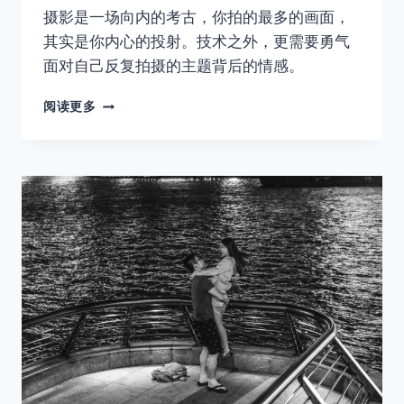
摄影是一场向内的考古，你拍的最多的画面，
其实是你内心的投射。技术之外，更需要勇气
面对自己反复拍摄的主题背后的情感。
拍
阅读更多
照
的
本
质
是
一
场
向
内
的
考
古