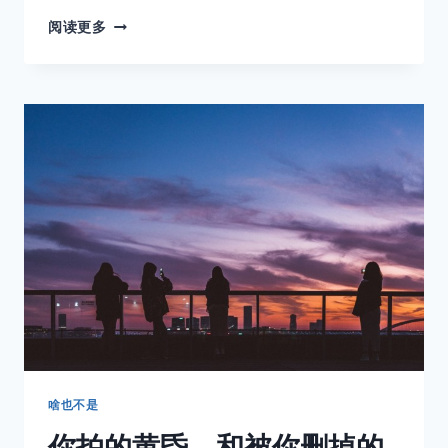
第
阅读更多
二
十
三
章：
坍
缩
啥也不是
你拍的黄昏，和被你删掉的