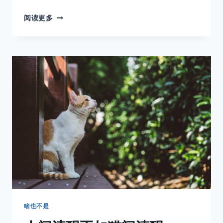
沉
阅读更多
默
的
人，
手
里
都
握
着
一
台
相
机
啥也不是