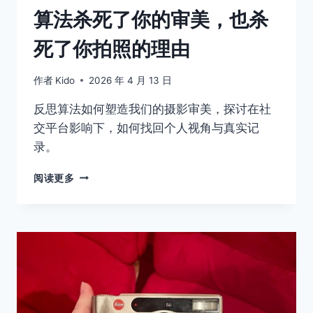
算法杀死了你的审美，也杀
死了你拍照的理由
作者
Kido
2026 年 4 月 13 日
反思算法如何塑造我们的摄影审美，探讨在社
交平台影响下，如何找回个人视角与真实记
录。
算
阅读更多
法
杀
死
了
你
的
审
美，
也