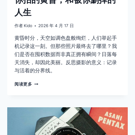
人生
作者
Kido
2026 年 4 月 17 日
黄昏时分，天空如调色盘般绚烂，人们举起手
机记录这一刻。但那些照片最终去了哪里？我
们是否在囤积数据而非真正拥有瞬间？日落每
天消失，却因此美丽。反思摄影的意义：记录
与活着的分界线。
你
阅读更多
拍
的
黄
昏，
和
被
你
删