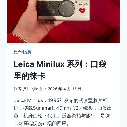
杀
死
了
你
拍
照
的
理
由
胶片时光机
Leica Minilux 系列：口袋
里的徕卡
作者
胶片的味道
2026 年 4 月 12 日
Leica Minilux：1995年发布的紧凑型胶片相
机，搭载Summarit 40mm f/2.4镜头，画质出
色，机身由松下代工。适合街拍与旅行，是徕
卡对高端便携市场的回应。