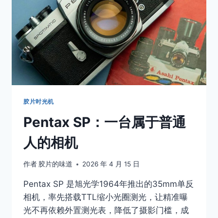
掉
的
人
生
胶片时光机
Pentax SP：一台属于普通
人的相机
作者
胶片的味道
2026 年 4 月 15 日
Pentax SP 是旭光学1964年推出的35mm单反
相机，率先搭载TTL缩小光圈测光，让精准曝
光不再依赖外置测光表，降低了摄影门槛，成