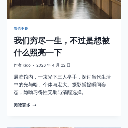
式
感：
低
头
摄
啥也不是
影
我们穷尽一生，不过是想被
的
温
什么照亮一下
柔
作者
Kido
2026 年 4 月 22 日
展览馆内，一束光下三人举手，探讨当代生活
中的光与暗、个体与宏大。摄影捕捉瞬间姿
态，隐喻习得性无助与清醒选择。
我
阅读更多
们
穷
尽
一