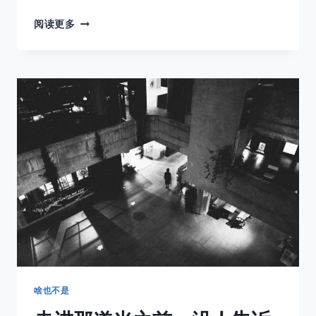
「胶
阅读更多
片
时
光
机」
佳
能
的”
背
叛”
与
重
生
啥也不是