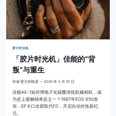
过
最
体
面
的
反
抗
胶片时光机
「胶片时光机」佳能的”背
叛”与重生
作者
胶片的味道
2026 年 4 月 10 日
佳能AE-1如何用电子化颠覆传统机械相机，成
为史上最畅销单反之一？1987年EOS 650发
布，EF卡口全面取代FD，开启自动对焦新纪
元。