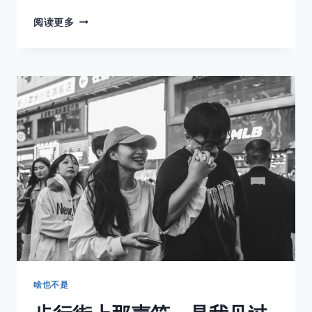
LEICA
阅读更多
MINILUX
系
列：
口
袋
里
的
徕
卡
啥也不是