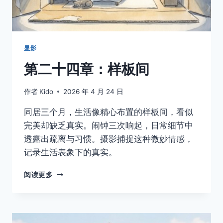
显影
第二十四章：样板间
作者
Kido
2026 年 4 月 24 日
同居三个月，生活像精心布置的样板间，看似
完美却缺乏真实。闹钟三次响起，日常细节中
透露出疏离与习惯。摄影捕捉这种微妙情感，
记录生活表象下的真实。
第
阅读更多
二
十
四
章：