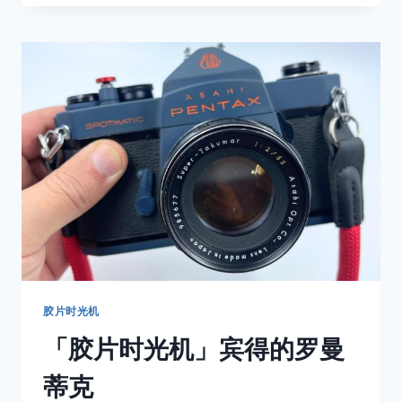
一
次
快
门
都
在
燃
烧，
就
像
我
那
些
回
不
去
的
胶片时光机
二
「胶片时光机」宾得的罗曼
十
几
蒂克
岁