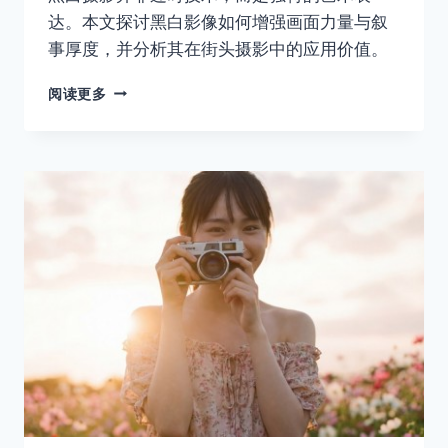
达。本文探讨黑白影像如何增强画面力量与叙
事厚度，并分析其在街头摄影中的应用价值。
如
阅读更多
果
照
片
失
去
了
色
彩，
它
还
剩
下
什
么？