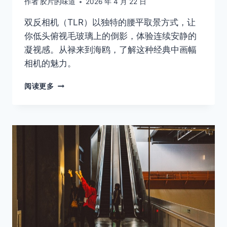
作者
胶片的味道
2026 年 4 月 22 日
双反相机（TLR）以独特的腰平取景方式，让
你低头俯视毛玻璃上的倒影，体验连续安静的
凝视感。从禄来到海鸥，了解这种经典中画幅
相机的魅力。
胶
阅读更多
片
摄
影
入
门
指
南：
双
反
相
机
的
仪