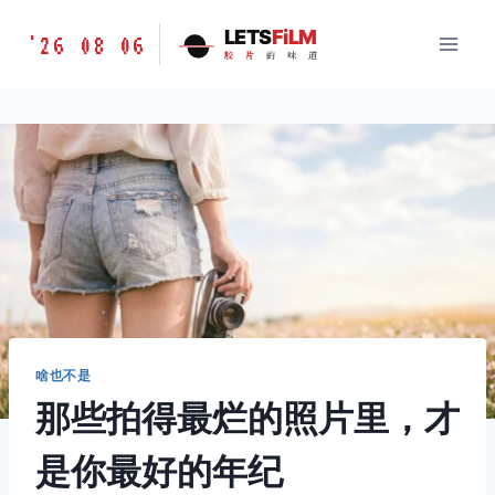
跳
胶
LETS
FiLM
'26 08 06
到
胶
片
的
味
道
片
内
的
容
味
道
LETSFILM
啥也不是
那些拍得最烂的照片里，才
是你最好的年纪