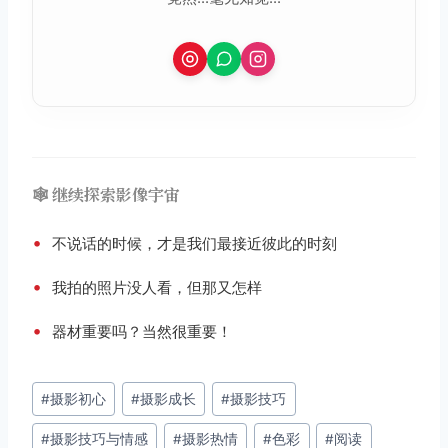
🕸️ 继续探索影像宇宙
•
不说话的时候，才是我们最接近彼此的时刻
•
我拍的照片没人看，但那又怎样
•
器材重要吗？当然很重要！
文
#
摄影初心
#
摄影成长
#
摄影技巧
章
#
摄影技巧与情感
#
摄影热情
#
色彩
#
阅读
标