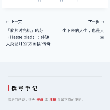
签：
文
上一页
下一步
「胶片时光机」哈苏
坐下来的人生，也是人
章
（Hasselblad）：伴随
生
导
人类登月的”方画幅”传奇
航
撰 写 手 记
暗房门已锁，请先
登录
或
注册
后留下您的印记。