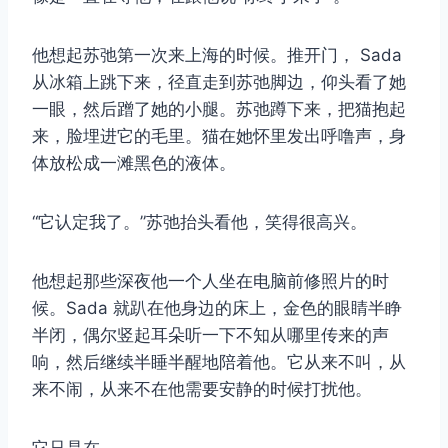
他想起苏弛第一次来上海的时候。推开门， Sada
从冰箱上跳下来，径直走到苏弛脚边，仰头看了她
一眼，然后蹭了她的小腿。苏弛蹲下来，把猫抱起
来，脸埋进它的毛里。猫在她怀里发出呼噜声，身
体放松成一滩黑色的液体。
“它认定我了。”苏弛抬头看他，笑得很高兴。
他想起那些深夜他一个人坐在电脑前修照片的时
候。Sada 就趴在他身边的床上，金色的眼睛半睁
半闭，偶尔竖起耳朵听一下不知从哪里传来的声
响，然后继续半睡半醒地陪着他。它从来不叫，从
来不闹，从来不在他需要安静的时候打扰他。