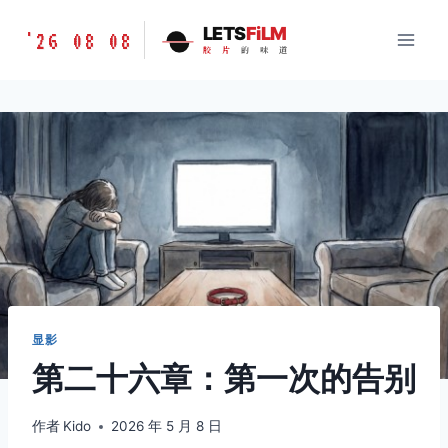
跳
胶
LETS
FiLM
'26 08 08
到
胶
片
的
味
道
片
内
的
容
味
道
LETSFILM
显影
第二十六章：第一次的告别
作者
Kido
2026 年 5 月 8 日