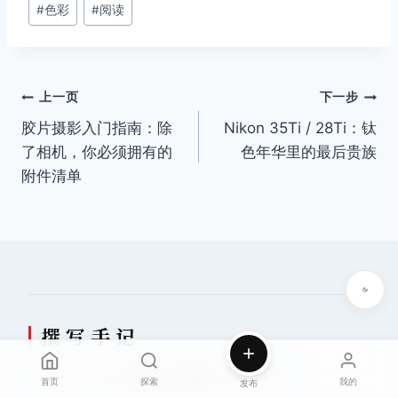
#
色彩
#
阅读
标
签：
文
上一页
下一步
胶片摄影入门指南：除
Nikon 35Ti / 28Ti：钛
章
了相机，你必须拥有的
色年华里的最后贵族
导
附件清单
航
撰 写 手 记
暗房门已锁，请先
登录
或
注册
后留下您的印记。
首页
探索
我的
发布