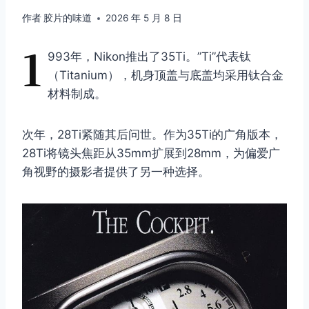
作者
胶片的味道
2026 年 5 月 8 日
1
993年，Nikon推出了35Ti。”Ti”代表钛
（Titanium），机身顶盖与底盖均采用钛合金
材料制成。
次年，28Ti紧随其后问世。作为35Ti的广角版本，
28Ti将镜头焦距从35mm扩展到28mm，为偏爱广
角视野的摄影者提供了另一种选择。