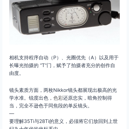
相机支持程序自动（P）、光圈优先（A）以及用于
长曝光拍摄的 “T”门，赋予了拍摄者充分的创作自
由度。
镜头素质方面，两枚Nikkor镜头都展现出极高的光
学水准。锐度出色，
色彩
还原忠实，暗角控制得
当，完全不逊色于同焦段的单反镜头。
—
要理解35Ti与28Ti的意义，必须将它们放回到上世
纪九十年代的坐标系中。