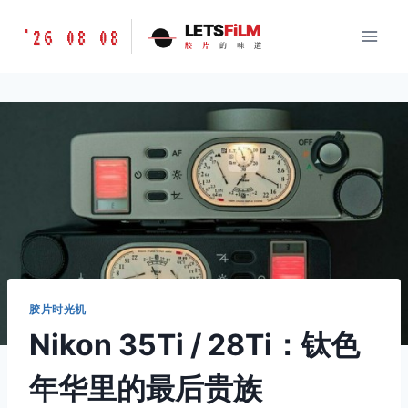
跳
胶
LETS
FiLM
'26 08 08
到
胶
片
的
味
道
片
内
的
容
味
道
LETSFILM
胶片时光机
Nikon 35Ti / 28Ti：钛色
年华里的最后贵族