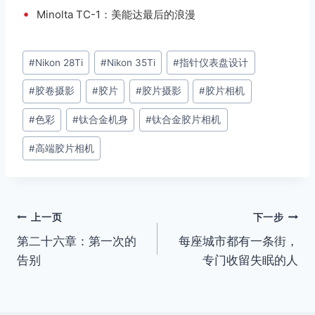
•
Minolta TC-1：美能达最后的浪漫
文
#
Nikon 28Ti
#
Nikon 35Ti
#
指针仪表盘设计
章
#
胶卷摄影
#
胶片
#
胶片摄影
#
胶片相机
标
签：
#
色彩
#
钛合金机身
#
钛合金胶片相机
#
高端胶片相机
文
上一页
下一步
第二十六章：第一次的
每座城市都有一条街，
章
告别
专门收留失眠的人
导
航