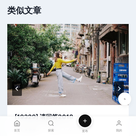
类似文章
[19329] 请回答2018
作者
壹枚嘉子
2018 年 11 月 15 日
首页
探索
我的
发布