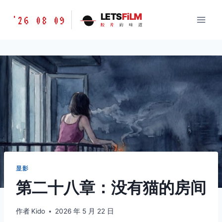
跳
胶
LETS
FiLM
'26 08 09
到
胶
片
的
味
道
片
内
的
容
味
道
LETSFILM
显影
第二十八章：没有猫的房间
作者
Kido
2026 年 5 月 22 日