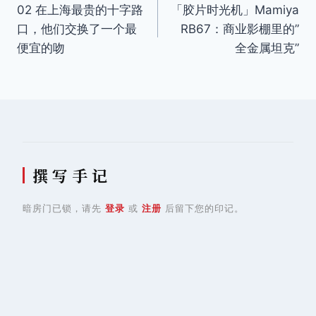
02 在上海最贵的十字路
「胶片时光机」Mamiya
章
口，他们交换了一个最
RB67：商业影棚里的”
导
便宜的吻
全金属坦克”
航
撰 写 手 记
暗房门已锁，请先
登录
或
注册
后留下您的印记。