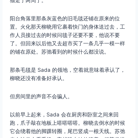
猫走了两周了。
阳台角落里那条灰蓝色的旧毛毯还铺在原来的位
置。火化那天柳晓用它裹着快门的身体送过去，工
作人员接过去的时候问毯子还要不要，他说不要
了。但回来以后他又去超市买了一条几乎一模一样
的铺在原处。苏弛看到的时候什么都没说。
那条毛毯是 Sada 的领地，空着就意味着承认了，
柳晓还没有准备好承认。
但房间里的声音不会骗人。
以前早上起来，Sada 会在厨房和卧室之间来回
跑，爪子敲在地板上嗒嗒嗒嗒。柳晓去倒水的时候
它会绕着他的脚踝转圈，尾巴竖成一根天线。苏弛