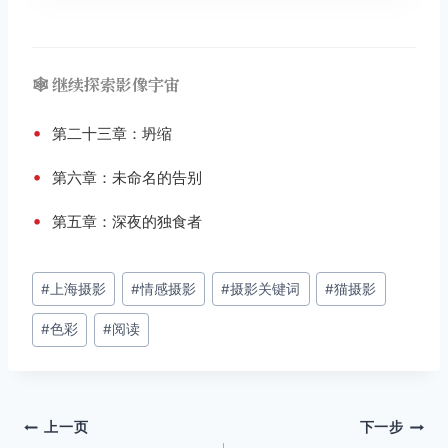
🕸️ 继续探索影像宇宙
•
第二十三章：坍缩
•
第六章：未命名的告别
•
第五章：深夜的独食者
文
#
上海摄影
#
情感摄影
#
摄影关键词
#
猫摄影
章
#
色彩
#
阅读
标
签：
文
上一页
下一步