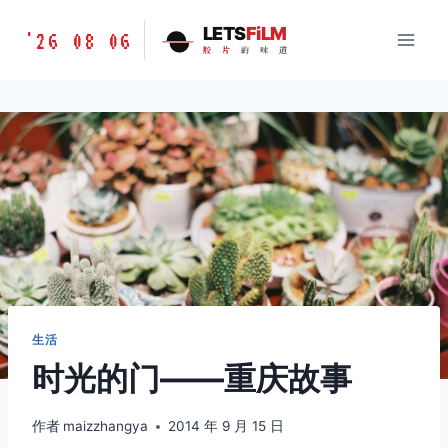
跳
胶
LETS
FiLM
'26 08 06
到
胶
片
的
味
道
片
内
的
容
味
道
LETSFILM
生活
时光的门——重庆故事
作者
maizzhangya
2014 年 9 月 15 日