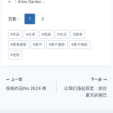
•
「 Arles Garden 」
页数：
1
2
文
#
作品
#
分享
#
投稿
#
生活
#
胶卷
章
#
胶卷摄影
#
胶片
#
胶片摄影
#
胶片相机
标
签：
#
色彩
文
上一页
下一步
投稿作品No.2624 稚
让我们荡起双桨：抓住
章
夏天的尾巴
导
航