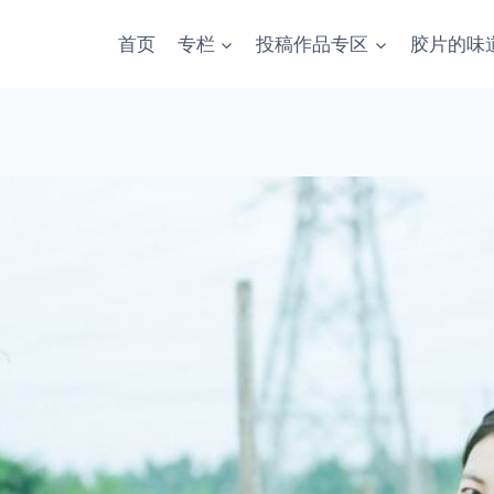
首页
专栏
投稿作品专区
胶片的味