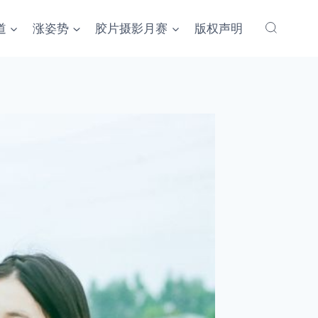
道
涨姿势
胶片摄影月赛
版权声明