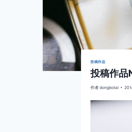
投稿作品
投稿作品N
作者
dongbotai
201