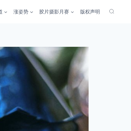
道
涨姿势
胶片摄影月赛
版权声明