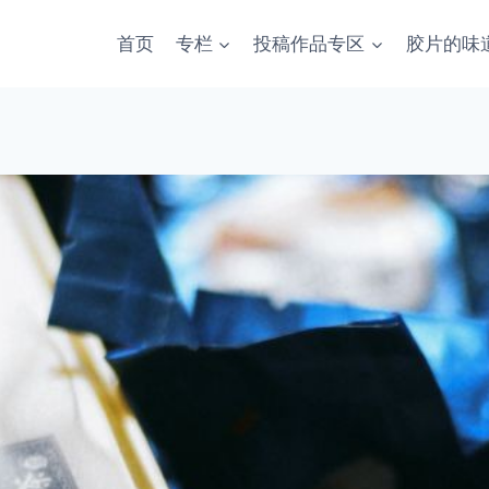
首页
专栏
投稿作品专区
胶片的味