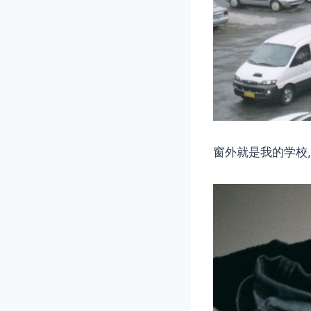
窗外就是我的学校