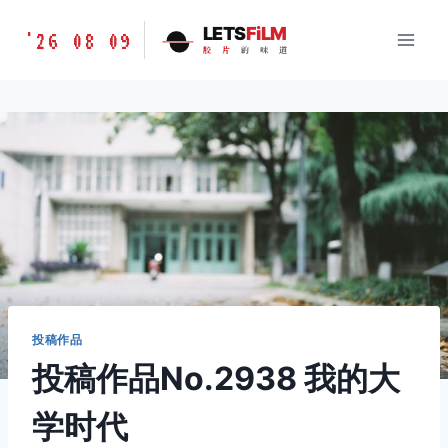
跳
胶
LETS
FiLM
'26 08 09
到
胶
片
的
味
道
片
内
的
容
味
道
LETSFILM
投稿作品
投稿作品No.2938 我的大
学时代