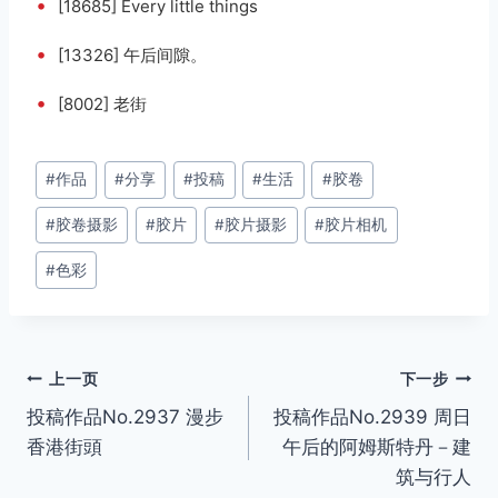
•
[18685] Every little things
•
[13326] 午后间隙。
•
[8002] 老街
文
#
作品
#
分享
#
投稿
#
生活
#
胶卷
章
#
胶卷摄影
#
胶片
#
胶片摄影
#
胶片相机
标
签：
#
色彩
文
上一页
下一步
投稿作品No.2937 漫步
投稿作品No.2939 周日
章
香港街頭
午后的阿姆斯特丹－建
导
筑与行人