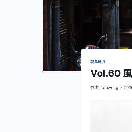
花鳥風月
Vol.6
作者
lilianwong
201