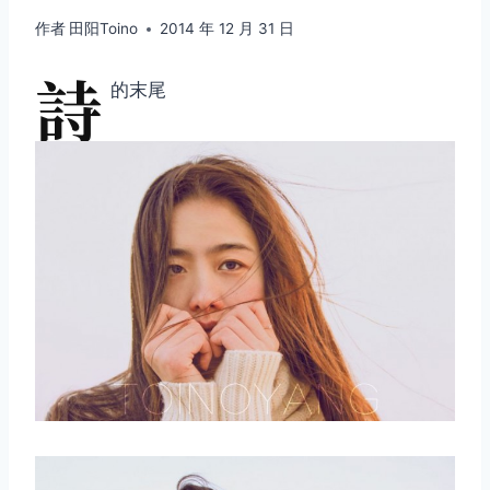
作者
田阳Toino
2014 年 12 月 31 日
詩
的末尾