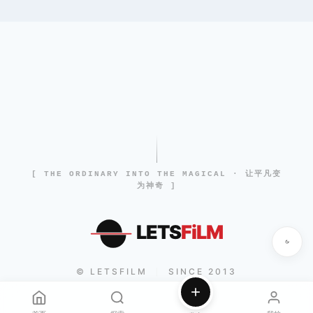
[ THE ORDINARY INTO THE MAGICAL · 让平凡变
为神奇 ]
LETS
FiLM
© LETSFILM
SINCE 2013
|