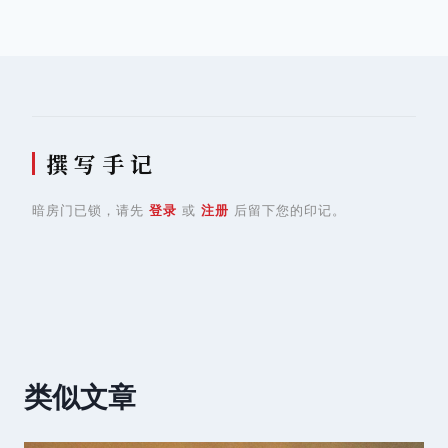
导
航
撰 写 手 记
暗房门已锁，请先
登录
或
注册
后留下您的印记。
类似文章