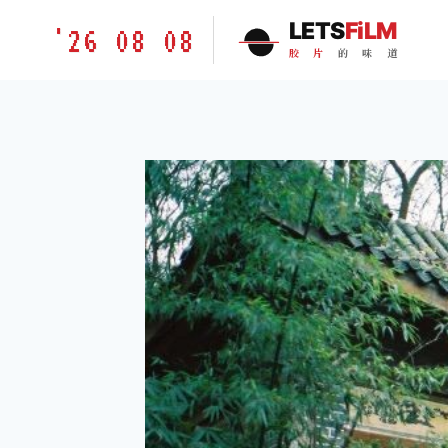
跳
胶
LETS
FiLM
'26 08 08
到
片
胶
片
的
味
道
内
的
容
味
道
LETSFILM