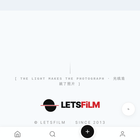
[ THE LIGHT MAKES THE PHOTOGRAPH · 光线造
就了照片 ]
LETS
FiLM
© LETSFILM
SINCE 2013
|