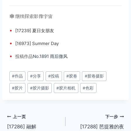
🕸️ 继续探索影像宇宙
•
[17239] 夏日女朋友
•
[16973] Summer Day
•
投稿
作品
No.1891 雨后微风
文
#
作品
#
分享
#
投稿
#
胶卷
#
胶卷摄影
章
#
胶片
#
胶片摄影
#
胶片相机
#
色彩
标
签：
文
上一页
下一步
[17286] 融解
[17288] 芭提雅的夜
章