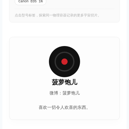
Canon EOS 1N
点击型号标签，探索同一物理容器记录的更多宇宙切片。
菠萝饱儿
微博：菠萝饱儿
喜欢一切令人欢喜的东西。