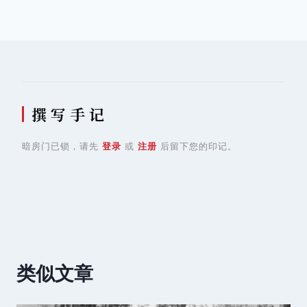
导
航
撰 写 手 记
暗房门已锁，请先
登录
或
注册
后留下您的印记。
类似文章