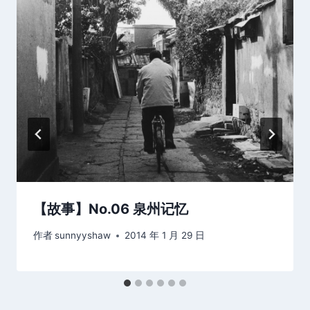
【故事】No.06 泉州记忆
作者
sunnyyshaw
2014 年 1 月 29 日