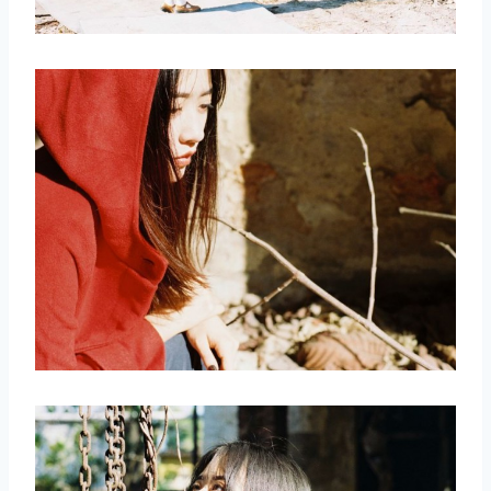
取消
搜索