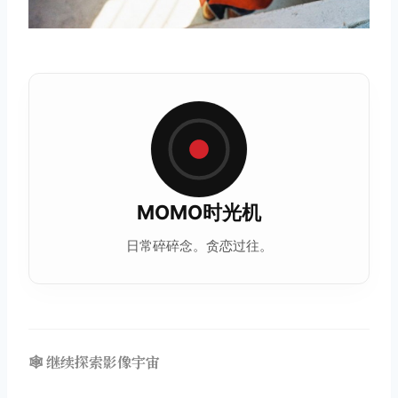
MOMO时光机
日常碎碎念。贪恋过往。
🕸️ 继续探索影像宇宙