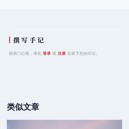
航
撰 写 手 记
暗房门已锁，请先
登录
或
注册
后留下您的印记。
类似文章