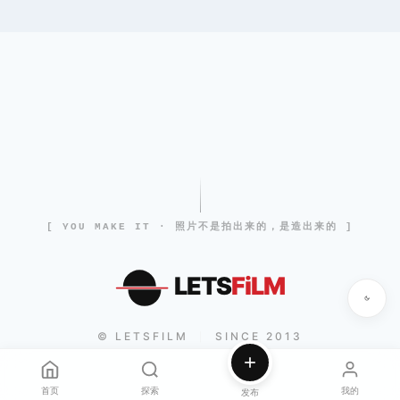
[ YOU MAKE IT · 照片不是拍出来的，是造出来的 ]
LETS
FiLM
© LETSFILM
SINCE 2013
|
首页
探索
我的
发布