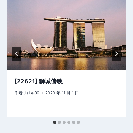
[22621] 狮城傍晚
作者
JiaLei89
2020 年 11 月 1 日