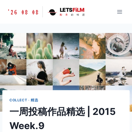
跳
胶
LETS
FiLM
'26 08 08
到
胶
片
的
味
道
片
内
的
容
味
道
LETSFILM
COLLECT · 精选
一周投稿作品精选 | 2015
Week.9