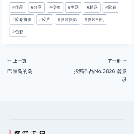
文
#
作品
#
分享
#
投稿
#
生活
#
精选
#
胶卷
章
#
胶卷摄影
#
胶片
#
胶片摄影
#
胶片相机
标
签：
#
色彩
文
上一页
下一步
巴厘岛的岛
投稿作品No.3826 麓景
章
录
导
航
撰 写 手 记