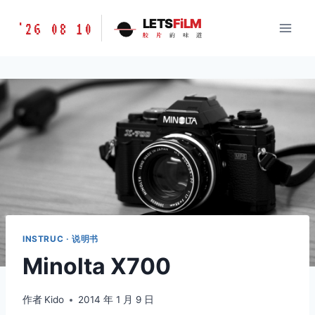
跳
胶
LETS
FiLM
'26 08 10
到
胶
片
的
味
道
片
内
的
容
味
道
LETSFILM
INSTRUC · 说明书
Minolta X700
作者
Kido
2014 年 1 月 9 日