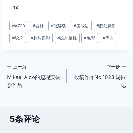
14
文
#
X700
#
器材
#
涨姿势
#
美能达
#
胶卷摄影
章
#
胶片
#
胶片摄影
#
胶片相机
#
色彩
#
黑白
标
签：
文
上一页
下一步
Mikael Aldo的超现实摄
投稿作品No.1023 游园
章
影作品
记
导
航
5条评论